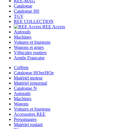
REE-MAG
Catalogue
Catalogue H0
TGV
REE COLLECTION
REE Access
Autorails
Machines
Voitures et fourgons
Wagons et grues
Véhicules routiers
Armée Française
Coffrets
Catalogue HOm/HOe
Matériel moteur
Matériel remorqué
Catalogue N
Autorails
Machines
Wagons
Voitures et fourgons
Accessoires REE
Personnages
Matériel roulant