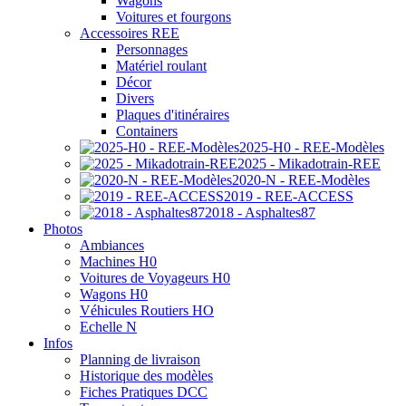
Wagons
Voitures et fourgons
Accessoires REE
Personnages
Matériel roulant
Décor
Divers
Plaques d'itinéraires
Containers
2025-H0 - REE-Modèles
2025 - Mikadotrain-REE
2020-N - REE-Modèles
2019 - REE-ACCESS
2018 - Asphaltes87
Photos
Ambiances
Machines H0
Voitures de Voyageurs H0
Wagons H0
Véhicules Routiers HO
Echelle N
Infos
Planning de livraison
Historique des modèles
Fiches Pratiques DCC