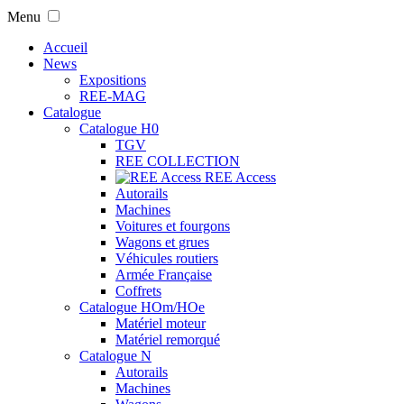
Menu
Accueil
News
Expositions
REE-MAG
Catalogue
Catalogue H0
TGV
REE COLLECTION
REE Access
Autorails
Machines
Voitures et fourgons
Wagons et grues
Véhicules routiers
Armée Française
Coffrets
Catalogue HOm/HOe
Matériel moteur
Matériel remorqué
Catalogue N
Autorails
Machines