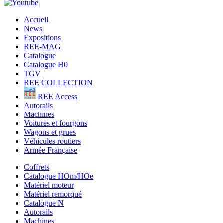
Accueil
News
Expositions
REE-MAG
Catalogue
Catalogue H0
TGV
REE COLLECTION
REE Access
Autorails
Machines
Voitures et fourgons
Wagons et grues
Véhicules routiers
Armée Française
Coffrets
Catalogue HOm/HOe
Matériel moteur
Matériel remorqué
Catalogue N
Autorails
Machines