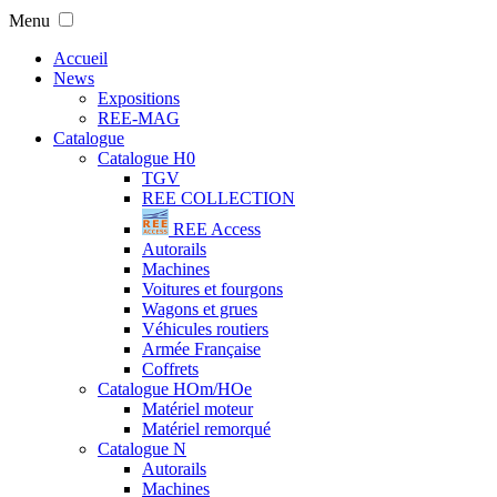
Menu
Accueil
News
Expositions
REE-MAG
Catalogue
Catalogue H0
TGV
REE COLLECTION
REE Access
Autorails
Machines
Voitures et fourgons
Wagons et grues
Véhicules routiers
Armée Française
Coffrets
Catalogue HOm/HOe
Matériel moteur
Matériel remorqué
Catalogue N
Autorails
Machines