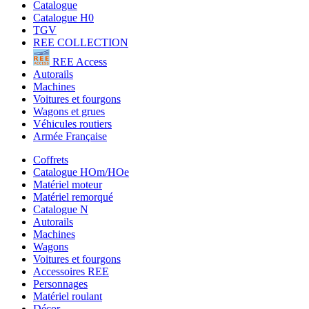
Catalogue
Catalogue H0
TGV
REE COLLECTION
REE Access
Autorails
Machines
Voitures et fourgons
Wagons et grues
Véhicules routiers
Armée Française
Coffrets
Catalogue HOm/HOe
Matériel moteur
Matériel remorqué
Catalogue N
Autorails
Machines
Wagons
Voitures et fourgons
Accessoires REE
Personnages
Matériel roulant
Décor