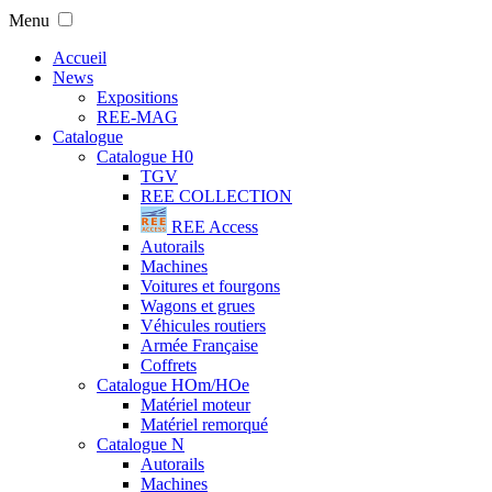
Menu
Accueil
News
Expositions
REE-MAG
Catalogue
Catalogue H0
TGV
REE COLLECTION
REE Access
Autorails
Machines
Voitures et fourgons
Wagons et grues
Véhicules routiers
Armée Française
Coffrets
Catalogue HOm/HOe
Matériel moteur
Matériel remorqué
Catalogue N
Autorails
Machines