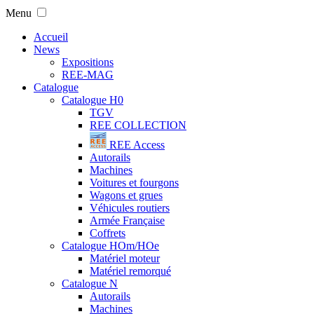
Menu
Accueil
News
Expositions
REE-MAG
Catalogue
Catalogue H0
TGV
REE COLLECTION
REE Access
Autorails
Machines
Voitures et fourgons
Wagons et grues
Véhicules routiers
Armée Française
Coffrets
Catalogue HOm/HOe
Matériel moteur
Matériel remorqué
Catalogue N
Autorails
Machines