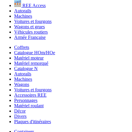
REE Access
Autorails
Machines
Voitures et fourgons
Wagons et grues
Véhicules routiers
Armée Française
Coffrets
Catalogue HOm/HOe
Matériel moteur
Matériel remorqué
Catalogue N
Autorails
Machines
Wagons
Voitures et fourgons
Accessoires REE
Personnages
Matériel roulant
Décor
Divers
Plaques d'itinéraires
Containers