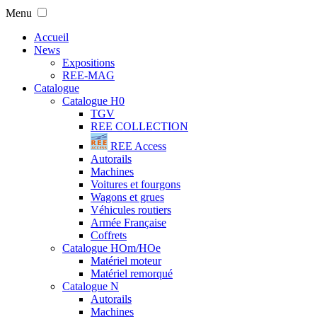
Menu
Accueil
News
Expositions
REE-MAG
Catalogue
Catalogue H0
TGV
REE COLLECTION
REE Access
Autorails
Machines
Voitures et fourgons
Wagons et grues
Véhicules routiers
Armée Française
Coffrets
Catalogue HOm/HOe
Matériel moteur
Matériel remorqué
Catalogue N
Autorails
Machines