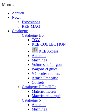
Menu
Accueil
News
Expositions
REE-MAG
Catalogue
Catalogue H0
TGV
REE COLLECTION
REE Access
Autorails
Machines
Voitures et fourgons
Wagons et grues
Véhicules routiers
Armée Française
Coffrets
Catalogue HOm/HOe
Matériel moteur
Matériel remorqué
Catalogue N
Autorails
Machines