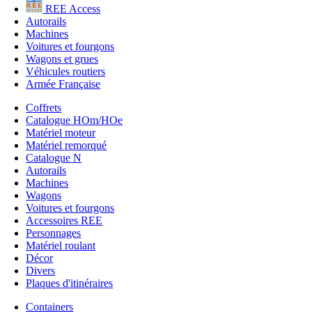
REE Access
Autorails
Machines
Voitures et fourgons
Wagons et grues
Véhicules routiers
Armée Française
Coffrets
Catalogue HOm/HOe
Matériel moteur
Matériel remorqué
Catalogue N
Autorails
Machines
Wagons
Voitures et fourgons
Accessoires REE
Personnages
Matériel roulant
Décor
Divers
Plaques d'itinéraires
Containers