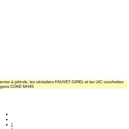
ernes à pétrole, les céréaliers FAUVET-GIREL et les UIC couchettes
 wagons COKE MH45
1