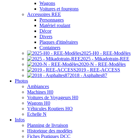
Wagons
Voitures et fourgons
Accessoires REE
Personnages
Matériel roulant
Décor
Divers
Plaques d'itinéraires
Containers
2025-H0 - REE-Modèles
2025 - Mikadotrain-REE
2020-N - REE-Modèles
2019 - REE-ACCESS
2018 - Asphaltes87
Photos
Ambiances
Machines H0
Voitures de Voyageurs H0
Wagons H0
Véhicules Routiers HO
Echelle N
Infos
Planning de livraison
Historique des modèles
Fiches Pratiques DCC