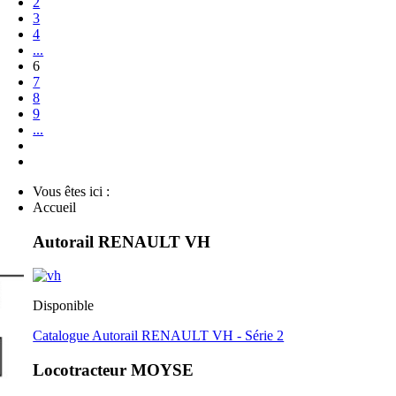
2
3
4
...
6
7
8
9
...
Vous êtes ici :
Accueil
Autorail RENAULT VH
Disponible
Catalogue Autorail RENAULT VH - Série 2
Locotracteur MOYSE