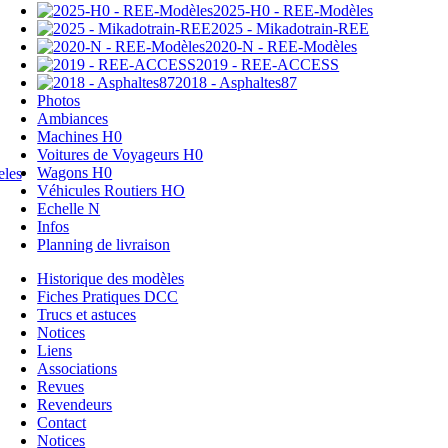
2025-H0 - REE-Modèles
2025 - Mikadotrain-REE
2020-N - REE-Modèles
2019 - REE-ACCESS
2018 - Asphaltes87
Photos
Ambiances
Machines H0
Voitures de Voyageurs H0
Wagons H0
Véhicules Routiers HO
Echelle N
Infos
Planning de livraison
Historique des modèles
Fiches Pratiques DCC
Trucs et astuces
Notices
Liens
Associations
Revues
Revendeurs
Contact
Notices