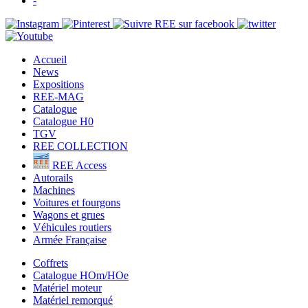
-
Accueil
News
Expositions
REE-MAG
Catalogue
Catalogue H0
TGV
REE COLLECTION
REE Access
Autorails
Machines
Voitures et fourgons
Wagons et grues
Véhicules routiers
Armée Française
Coffrets
Catalogue HOm/HOe
Matériel moteur
Matériel remorqué