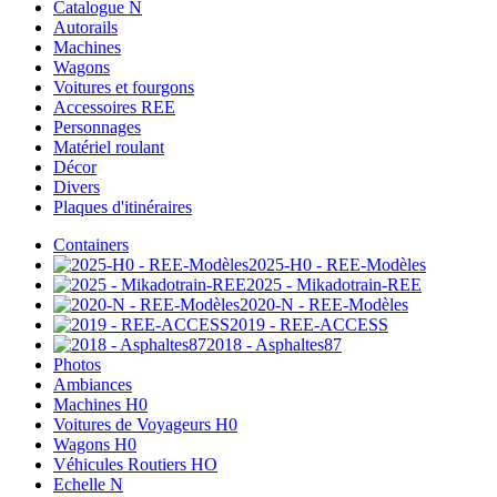
Catalogue N
Autorails
Machines
Wagons
Voitures et fourgons
Accessoires REE
Personnages
Matériel roulant
Décor
Divers
Plaques d'itinéraires
Containers
2025-H0 - REE-Modèles
2025 - Mikadotrain-REE
2020-N - REE-Modèles
2019 - REE-ACCESS
2018 - Asphaltes87
Photos
Ambiances
Machines H0
Voitures de Voyageurs H0
Wagons H0
Véhicules Routiers HO
Echelle N