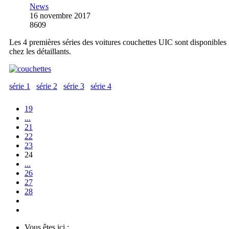
News
16 novembre 2017
8609
Les 4 premières séries des voitures couchettes UIC sont disponibles
chez les détaillants.
série 1
série 2
série 3
série 4
19
...
21
22
23
24
...
26
27
28
Vous êtes ici :