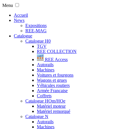
Menu
Accueil
News
Expositions
REE-MAG
Catalogue
Catalogue H0
TGV
REE COLLECTION
REE Access
Autorails
Machines
Voitures et fourgons
Wagons et grues
Véhicules routiers
Armée Française
Coffrets
Catalogue HOm/HOe
Matériel moteur
Matériel remorqué
Catalogue N
Autorails
Machines