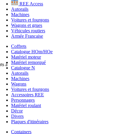
REE Access
Autorails
Machines
Voitures et fourgons
Wagons et grues
Véhicules routiers
Armée Française
Coffrets
Catalogue HOm/HOe
Matériel moteur
Matériel remorqué
ts à
Catalogue N
Autorails
Machines
Wagons
Voitures et fourgons
Accessoires REE
Personnages
Matériel roulant
Décor
Divers
Plaques d'itinéraires
Containers