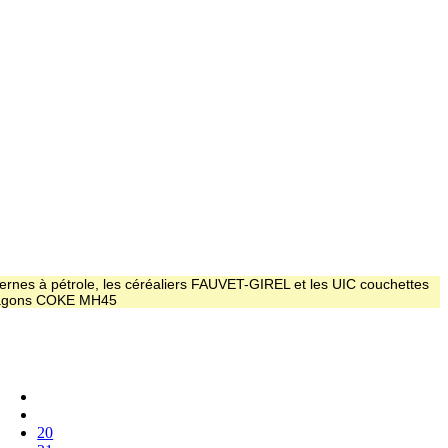
ernes à pétrole, les céréaliers FAUVET-GIREL et les UIC couchettes
 wagons COKE MH45
20