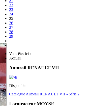
21
22
23
24
25
26
27
28
29
Vous êtes ici :
Accueil
Autorail RENAULT VH
Disponible
Catalogue Autorail RENAULT VH - Série 2
Locotracteur MOYSE