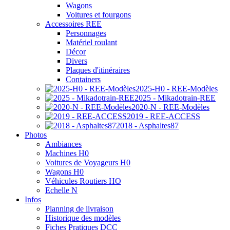
Wagons
Voitures et fourgons
Accessoires REE
Personnages
Matériel roulant
Décor
Divers
Plaques d'itinéraires
Containers
2025-H0 - REE-Modèles
2025 - Mikadotrain-REE
2020-N - REE-Modèles
2019 - REE-ACCESS
2018 - Asphaltes87
Photos
Ambiances
Machines H0
Voitures de Voyageurs H0
Wagons H0
Véhicules Routiers HO
Echelle N
Infos
Planning de livraison
Historique des modèles
Fiches Pratiques DCC