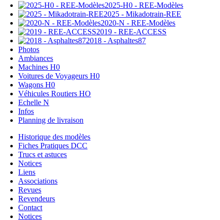
2025-H0 - REE-Modèles
2025 - Mikadotrain-REE
2020-N - REE-Modèles
2019 - REE-ACCESS
2018 - Asphaltes87
Photos
Ambiances
Machines H0
Voitures de Voyageurs H0
Wagons H0
Véhicules Routiers HO
Echelle N
Infos
Planning de livraison
Historique des modèles
Fiches Pratiques DCC
Trucs et astuces
Notices
Liens
Associations
Revues
Revendeurs
Contact
Notices