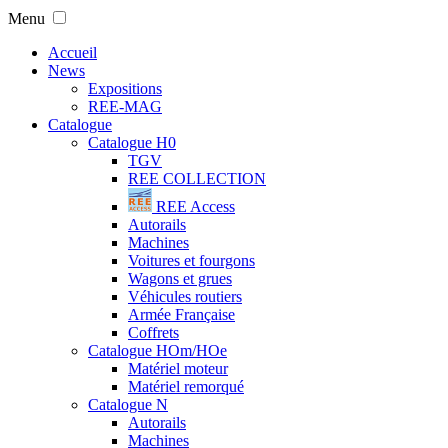
Menu
Accueil
News
Expositions
REE-MAG
Catalogue
Catalogue H0
TGV
REE COLLECTION
REE Access
Autorails
Machines
Voitures et fourgons
Wagons et grues
Véhicules routiers
Armée Française
Coffrets
Catalogue HOm/HOe
Matériel moteur
Matériel remorqué
Catalogue N
Autorails
Machines