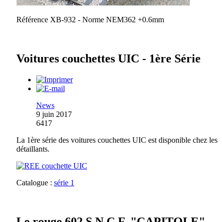
Référence XB-932 - Norme NEM362 +0.6mm
Voitures couchettes UIC - 1ère Série
News
9 juin 2017
6417
La 1ère série des voitures couchettes UIC est disponible chez les
détaillants.
Catalogue :
série 1
Le rouge 602 S.N.C.F. "CAPITOLE"