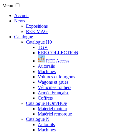
Menu
Accueil
News
Expositions
REE-MAG
Catalogue
Catalogue H0
TGV
REE COLLECTION
REE Access
Autorails
Machines
Voitures et fourgons
Wagons et grues
Véhicules routiers
Armée Française
Coffrets
Catalogue HOm/HOe
Matériel moteur
Matériel remorqué
Catalogue N
Autorails
Machines