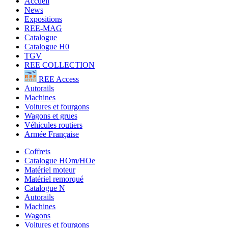
Accueil
News
Expositions
REE-MAG
Catalogue
Catalogue H0
TGV
REE COLLECTION
REE Access
Autorails
Machines
Voitures et fourgons
Wagons et grues
Véhicules routiers
Armée Française
Coffrets
Catalogue HOm/HOe
Matériel moteur
Matériel remorqué
Catalogue N
Autorails
Machines
Wagons
Voitures et fourgons