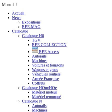
Menu
Accueil
News
Expositions
REE-MAG
Catalogue
Catalogue H0
TGV
REE COLLECTION
REE Access
Autorails
Machines
Voitures et fourgons
Wagons et grues
Véhicules routiers
Armée Française
Coffrets
Catalogue HOm/HOe
Matériel moteur
Matériel remorqué
Catalogue N
Autorails
Machines