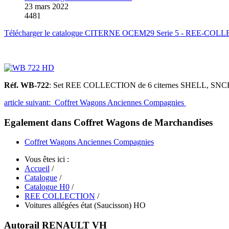
23 mars 2022
4481
Télécharger le catalogue CITERNE OCEM29 Serie 5 - REE-COL
Réf. WB-722
: Set REE COLLECTION de 6 citernes SHELL, SNCF 
article suivant: Coffret Wagons Anciennes Compagnies
Egalement dans Coffret Wagons de Marchandises
Coffret Wagons Anciennes Compagnies
Vous êtes ici :
Accueil
/
Catalogue
/
Catalogue H0
/
REE COLLECTION
/
Voitures allégées état (Saucisson) HO
Autorail RENAULT VH