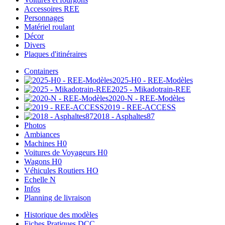
Accessoires REE
Personnages
Matériel roulant
Décor
Divers
Plaques d'itinéraires
Containers
2025-H0 - REE-Modèles
2025 - Mikadotrain-REE
2020-N - REE-Modèles
2019 - REE-ACCESS
2018 - Asphaltes87
Photos
Ambiances
Machines H0
Voitures de Voyageurs H0
Wagons H0
Véhicules Routiers HO
Echelle N
Infos
Planning de livraison
Historique des modèles
Fiches Pratiques DCC