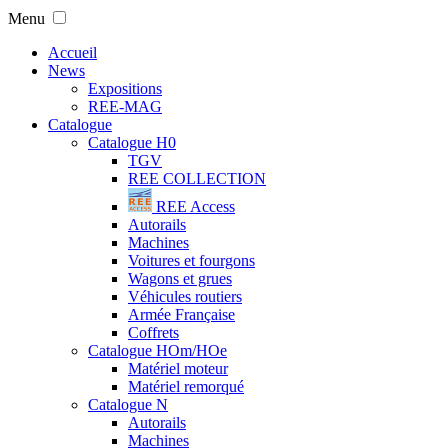
Menu
Accueil
News
Expositions
REE-MAG
Catalogue
Catalogue H0
TGV
REE COLLECTION
REE Access
Autorails
Machines
Voitures et fourgons
Wagons et grues
Véhicules routiers
Armée Française
Coffrets
Catalogue HOm/HOe
Matériel moteur
Matériel remorqué
Catalogue N
Autorails
Machines