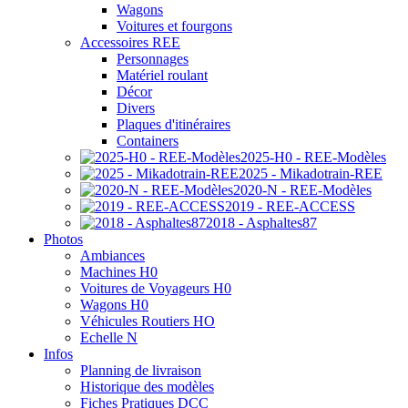
Wagons
Voitures et fourgons
Accessoires REE
Personnages
Matériel roulant
Décor
Divers
Plaques d'itinéraires
Containers
2025-H0 - REE-Modèles
2025 - Mikadotrain-REE
2020-N - REE-Modèles
2019 - REE-ACCESS
2018 - Asphaltes87
Photos
Ambiances
Machines H0
Voitures de Voyageurs H0
Wagons H0
Véhicules Routiers HO
Echelle N
Infos
Planning de livraison
Historique des modèles
Fiches Pratiques DCC