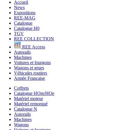
Accueil
News
Expositions
REE-MAG
Catalogue
Catalogue H0
TGV
REE COLLECTION
REE Access
Autorails
Machines
Voitures et fourgons
Wagons et grues
Véhicules routiers
Armée Française
Coffrets
Catalogue HOm/HOe
Matériel moteur
Matériel remorqué
Catalogue N
Autorails
Machines
Wagons
Voitures et fourgons