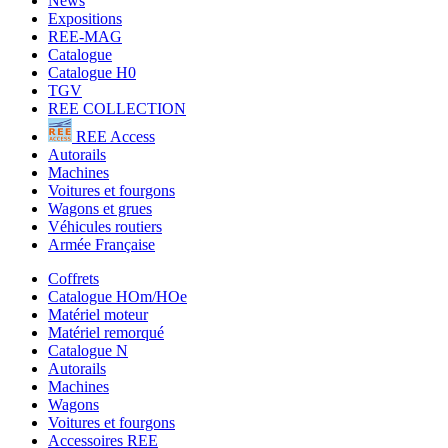
News
Expositions
REE-MAG
Catalogue
Catalogue H0
TGV
REE COLLECTION
REE Access
Autorails
Machines
Voitures et fourgons
Wagons et grues
Véhicules routiers
Armée Française
Coffrets
Catalogue HOm/HOe
Matériel moteur
Matériel remorqué
Catalogue N
Autorails
Machines
Wagons
Voitures et fourgons
Accessoires REE