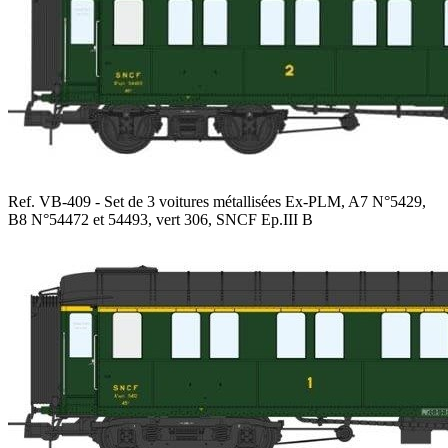
Ref. VB-409 - Set de 3 voitures métallisées Ex-PLM, A7 N°5429,
B8 N°54472 et 54493, vert 306, SNCF Ep.III B