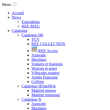
Menu
Accueil
News
Expositions
REE-MAG
Catalogue
Catalogue H0
TGV
REE COLLECTION
REE Access
Autorails
Machines
Voitures et fourgons
Wagons et grues
Véhicules routiers
Armée Française
Coffrets
Catalogue HOm/HOe
Matériel moteur
Matériel remorqué
Catalogue N
Autorails
Machines