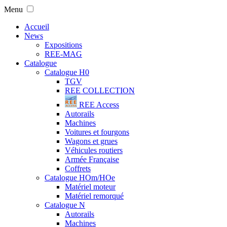
Menu
Accueil
News
Expositions
REE-MAG
Catalogue
Catalogue H0
TGV
REE COLLECTION
REE Access
Autorails
Machines
Voitures et fourgons
Wagons et grues
Véhicules routiers
Armée Française
Coffrets
Catalogue HOm/HOe
Matériel moteur
Matériel remorqué
Catalogue N
Autorails
Machines