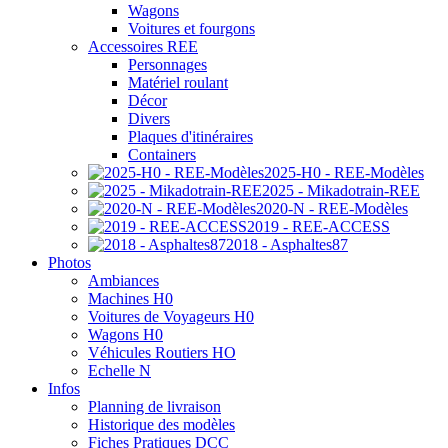
Wagons
Voitures et fourgons
Accessoires REE
Personnages
Matériel roulant
Décor
Divers
Plaques d'itinéraires
Containers
2025-H0 - REE-Modèles
2025 - Mikadotrain-REE
2020-N - REE-Modèles
2019 - REE-ACCESS
2018 - Asphaltes87
Photos
Ambiances
Machines H0
Voitures de Voyageurs H0
Wagons H0
Véhicules Routiers HO
Echelle N
Infos
Planning de livraison
Historique des modèles
Fiches Pratiques DCC