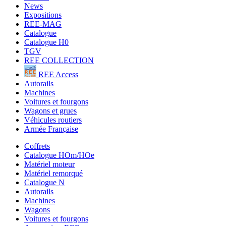
News
Expositions
REE-MAG
Catalogue
Catalogue H0
TGV
REE COLLECTION
REE Access
Autorails
Machines
Voitures et fourgons
Wagons et grues
Véhicules routiers
Armée Française
Coffrets
Catalogue HOm/HOe
Matériel moteur
Matériel remorqué
Catalogue N
Autorails
Machines
Wagons
Voitures et fourgons