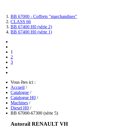
BB 67000 - Coffrets "marchandises"
CLASS 66
BB 67400 H0 (série 2)
BB 67400 H0 (série 1)
1
2
3
Vous êtes ici :
Accueil
/
Catalogue
/
Catalogue H0
/
Machines
/
Diesel H0
/
BB 67000-67300 (série 5)
Autorail RENAULT VH