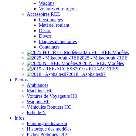
Wagons
Voitures et fourgons
Accessoires REE
Personnages
Matériel roulant
Décor
Divers
Plaques d'itinéraires
Containers
2025-H0 - REE-Modèles
2025 - Mikadotrain-REE
2020-N - REE-Modèles
2019 - REE-ACCESS
2018 - Asphaltes87
Photos
Ambiances
Machines H0
Voitures de Voyageurs H0
Wagons H0
Véhicules Routiers HO
Echelle N
Infos
Planning de livraison
Historique des modèles
Fiches Pratiques DCC