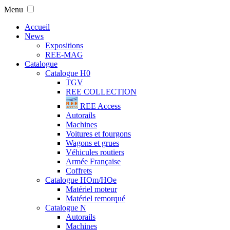
Menu
Accueil
News
Expositions
REE-MAG
Catalogue
Catalogue H0
TGV
REE COLLECTION
REE Access
Autorails
Machines
Voitures et fourgons
Wagons et grues
Véhicules routiers
Armée Française
Coffrets
Catalogue HOm/HOe
Matériel moteur
Matériel remorqué
Catalogue N
Autorails
Machines