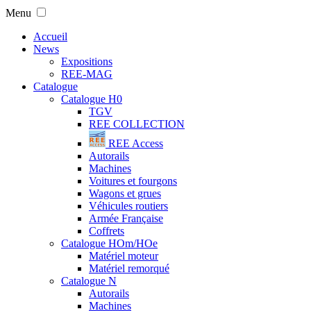
Menu
Accueil
News
Expositions
REE-MAG
Catalogue
Catalogue H0
TGV
REE COLLECTION
REE Access
Autorails
Machines
Voitures et fourgons
Wagons et grues
Véhicules routiers
Armée Française
Coffrets
Catalogue HOm/HOe
Matériel moteur
Matériel remorqué
Catalogue N
Autorails
Machines