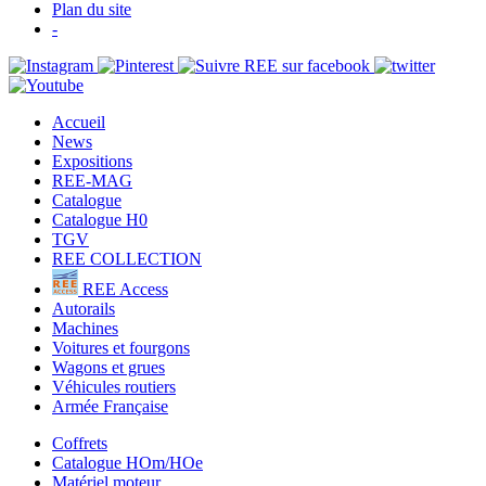
Plan du site
-
Accueil
News
Expositions
REE-MAG
Catalogue
Catalogue H0
TGV
REE COLLECTION
REE Access
Autorails
Machines
Voitures et fourgons
Wagons et grues
Véhicules routiers
Armée Française
Coffrets
Catalogue HOm/HOe
Matériel moteur