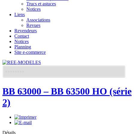
Trucs et astuces
Notices
Liens
Associations
Revues
Revendeurs
Contact
Notices
Planning
Site e-commerce
BB 63000 – BB 63500 HO (série
2)
Détails