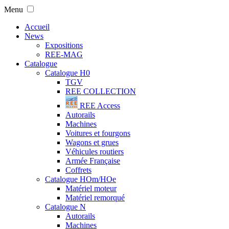
Menu
Accueil
News
Expositions
REE-MAG
Catalogue
Catalogue H0
TGV
REE COLLECTION
REE Access
Autorails
Machines
Voitures et fourgons
Wagons et grues
Véhicules routiers
Armée Française
Coffrets
Catalogue HOm/HOe
Matériel moteur
Matériel remorqué
Catalogue N
Autorails
Machines