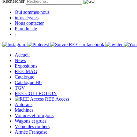
Rechercher
Qui sommes-nous
infos légales
Nous contacter
Plan du site
-
Accueil
News
Expositions
REE-MAG
Catalogue
Catalogue H0
TGV
REE COLLECTION
REE Access
Autorails
Machines
Voitures et fourgons
Wagons et grues
Véhicules routiers
Armée Française