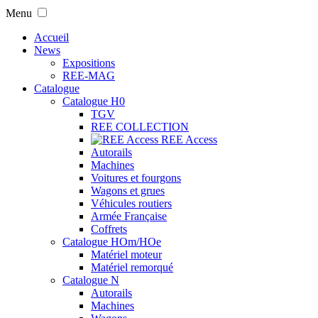
Menu
Accueil
News
Expositions
REE-MAG
Catalogue
Catalogue H0
TGV
REE COLLECTION
REE Access
Autorails
Machines
Voitures et fourgons
Wagons et grues
Véhicules routiers
Armée Française
Coffrets
Catalogue HOm/HOe
Matériel moteur
Matériel remorqué
Catalogue N
Autorails
Machines