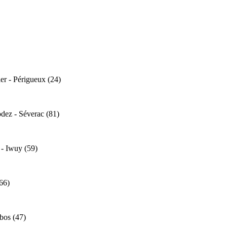
er - Périgueux (24)
dez - Séverac (81)
 - Iwuy (59)
66)
bos (47)