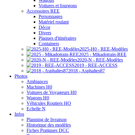
Wagons
Voitures et fourgons
Accessoires REE
Personnages
Matériel roulant
Décor
Divers
Plaques d'itinéraires
Containers
2025-H0 - REE-Modèles
2025 - Mikadotrain-REE
2020-N - REE-Modèles
2019 - REE-ACCESS
2018 - Asphaltes87
Photos
Ambiances
Machines H0
Voitures de Voyageurs H0
Wagons H0
Véhicules Routiers HO
Echelle N
Infos
Planning de livraison
Historique des modèles
Fiches Pratiques DCC