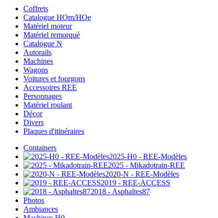
Coffrets
Catalogue HOm/HOe
Matériel moteur
Matériel remorqué
Catalogue N
Autorails
Machines
Wagons
Voitures et fourgons
Accessoires REE
Personnages
Matériel roulant
Décor
Divers
Plaques d'itinéraires
Containers
2025-H0 - REE-Modèles
2025 - Mikadotrain-REE
2020-N - REE-Modèles
2019 - REE-ACCESS
2018 - Asphaltes87
Photos
Ambiances
Machines H0