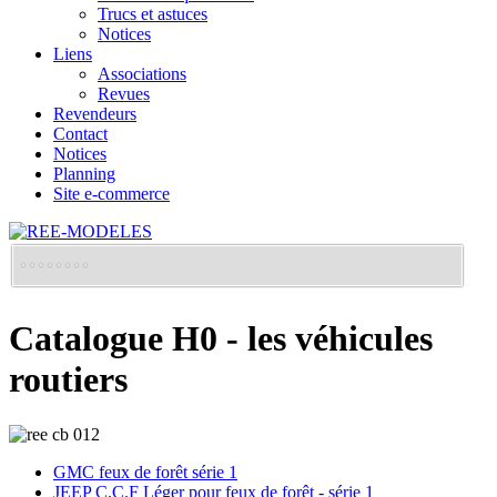
Trucs et astuces
Notices
Liens
Associations
Revues
Revendeurs
Contact
Notices
Planning
Site e-commerce
Catalogue H0 - les véhicules
routiers
GMC feux de forêt série 1
JEEP C.C.F Léger pour feux de forêt - série 1