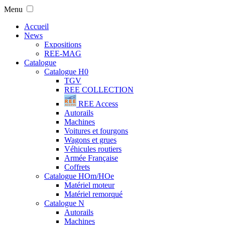
Menu
Accueil
News
Expositions
REE-MAG
Catalogue
Catalogue H0
TGV
REE COLLECTION
REE Access
Autorails
Machines
Voitures et fourgons
Wagons et grues
Véhicules routiers
Armée Française
Coffrets
Catalogue HOm/HOe
Matériel moteur
Matériel remorqué
Catalogue N
Autorails
Machines