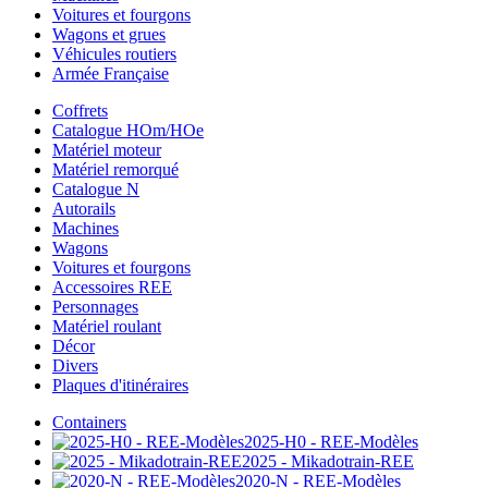
Voitures et fourgons
Wagons et grues
Véhicules routiers
Armée Française
Coffrets
Catalogue HOm/HOe
Matériel moteur
Matériel remorqué
Catalogue N
Autorails
Machines
Wagons
Voitures et fourgons
Accessoires REE
Personnages
Matériel roulant
Décor
Divers
Plaques d'itinéraires
Containers
2025-H0 - REE-Modèles
2025 - Mikadotrain-REE
2020-N - REE-Modèles