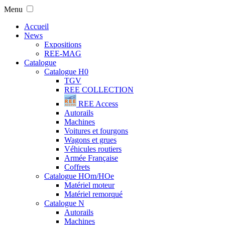
Menu
Accueil
News
Expositions
REE-MAG
Catalogue
Catalogue H0
TGV
REE COLLECTION
REE Access
Autorails
Machines
Voitures et fourgons
Wagons et grues
Véhicules routiers
Armée Française
Coffrets
Catalogue HOm/HOe
Matériel moteur
Matériel remorqué
Catalogue N
Autorails
Machines