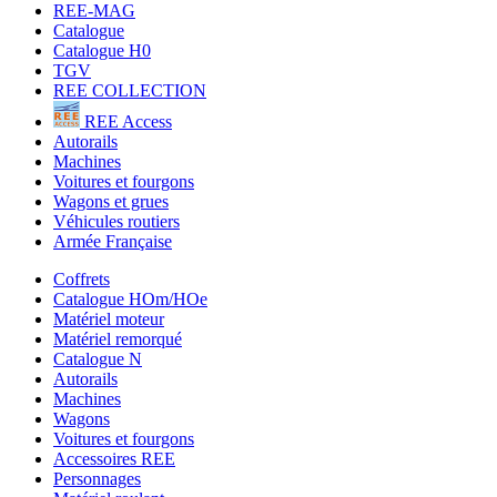
REE-MAG
Catalogue
Catalogue H0
TGV
REE COLLECTION
REE Access
Autorails
Machines
Voitures et fourgons
Wagons et grues
Véhicules routiers
Armée Française
Coffrets
Catalogue HOm/HOe
Matériel moteur
Matériel remorqué
Catalogue N
Autorails
Machines
Wagons
Voitures et fourgons
Accessoires REE
Personnages