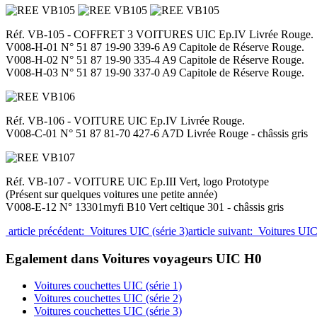
Réf. VB-105 - COFFRET 3 VOITURES UIC Ep.IV Livrée Rouge.
V008-H-01 N° 51 87 19-90 339-6 A9 Capitole de Réserve Rouge.
V008-H-02 N° 51 87 19-90 335-4 A9 Capitole de Réserve Rouge.
V008-H-03 N° 51 87 19-90 337-0 A9 Capitole de Réserve Rouge.
Réf. VB-106 - VOITURE UIC Ep.IV Livrée Rouge.
V008-C-01 N° 51 87 81-70 427-6 A7D Livrée Rouge - châssis gris
Réf. VB-107 - VOITURE UIC Ep.III Vert, logo Prototype
(Présent sur quelques voitures une petite année)
V008-E-12 N° 13301myfi B10 Vert celtique 301 - châssis gris
article précédent: Voitures UIC (série 3)
article suivant: Voitures UIC
Egalement dans Voitures voyageurs UIC H0
Voitures couchettes UIC (série 1)
Voitures couchettes UIC (série 2)
Voitures couchettes UIC (série 3)