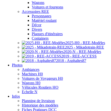
Wagons
Voitures et fourgons
Accessoires REE
Personnages
Matériel roulant
Décor
Divers
Plaques d'itinéraires
Containers
2025-H0 - REE-Modèles
2025 - Mikadotrain-REE
2020-N - REE-Modèles
2019 - REE-ACCESS
2018 - Asphaltes87
Photos
Ambiances
Machines H0
Voitures de Voyageurs H0
Wagons H0
Véhicules Routiers HO
Echelle N
Infos
Planning de livraison
Historique des modèles
Fiches Pratiques DCC