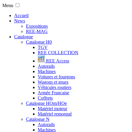
Menu
Accueil
News
Expositions
REE-MAG
Catalogue
Catalogue H0
TGV
REE COLLECTION
REE Access
Autorails
Machines
Voitures et fourgons
Wagons et grues
Véhicules routiers
Armée Française
Coffrets
Catalogue HOm/HOe
Matériel moteur
Matériel remorqué
Catalogue N
Autorails
Machines