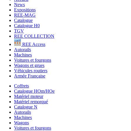
News
Expositions
REE-MAG
Catalogue
Catalogue H0
TGV
REE COLLECTION
REE Access
Autorails
Machines
Voitures et fourgons
Wagons et grues
Véhicules routiers
Armée Française
Coffrets
Catalogue HOm/HOe
Matériel moteur
Matériel remorqué
Catalogue N
Autorails
Machines
Wagons
Voitures et fourgons