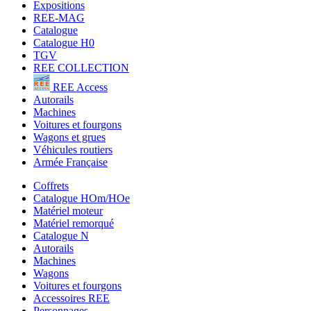
Expositions
REE-MAG
Catalogue
Catalogue H0
TGV
REE COLLECTION
REE Access
Autorails
Machines
Voitures et fourgons
Wagons et grues
Véhicules routiers
Armée Française
Coffrets
Catalogue HOm/HOe
Matériel moteur
Matériel remorqué
Catalogue N
Autorails
Machines
Wagons
Voitures et fourgons
Accessoires REE
Personnages