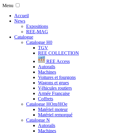
Menu
Accueil
News
Expositions
REE-MAG
Catalogue
Catalogue H0
TGV
REE COLLECTION
REE Access
Autorails
Machines
Voitures et fourgons
Wagons et grues
Véhicules routiers
Armée Française
Coffrets
Catalogue HOm/HOe
Matériel moteur
Matériel remorqué
Catalogue N
Autorails
Machines