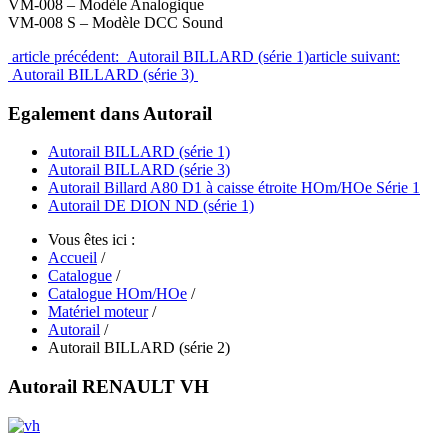
VM-008 – Modèle Analogique
VM-008 S – Modèle DCC Sound
article précédent: Autorail BILLARD (série 1)
article suivant:
Autorail BILLARD (série 3)
Egalement dans Autorail
Autorail BILLARD (série 1)
Autorail BILLARD (série 3)
Autorail Billard A80 D1 à caisse étroite HOm/HOe Série 1
Autorail DE DION ND (série 1)
Vous êtes ici :
Accueil
/
Catalogue
/
Catalogue HOm/HOe
/
Matériel moteur
/
Autorail
/
Autorail BILLARD (série 2)
Autorail RENAULT VH