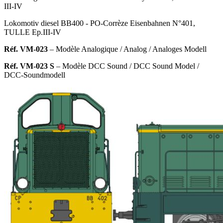
III-IV
Lokomotiv diesel BB400 - PO-Corrèze Eisenbahnen N°401,
TULLE Ep.III-IV
Réf. VM-023
– Modèle Analogique
/ Analog / Analoges Modell
Réf. VM-023 S
– Modèle DCC Sound
/ DCC Sound Model /
DCC-Soundmodell