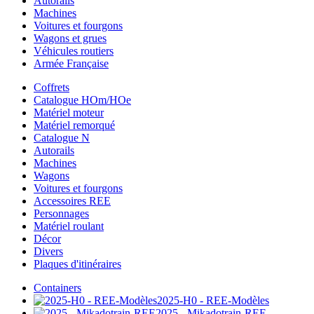
Autorails
Machines
Voitures et fourgons
Wagons et grues
Véhicules routiers
Armée Française
Coffrets
Catalogue HOm/HOe
Matériel moteur
Matériel remorqué
Catalogue N
Autorails
Machines
Wagons
Voitures et fourgons
Accessoires REE
Personnages
Matériel roulant
Décor
Divers
Plaques d'itinéraires
Containers
2025-H0 - REE-Modèles
2025 - Mikadotrain-REE