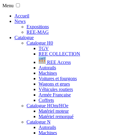
Menu
Accueil
News
Expositions
REE-MAG
Catalogue
Catalogue H0
TGV
REE COLLECTION
REE Access
Autorails
Machines
Voitures et fourgons
Wagons et grues
Véhicules routiers
Armée Française
Coffrets
Catalogue HOm/HOe
Matériel moteur
Matériel remorqué
Catalogue N
Autorails
Machines