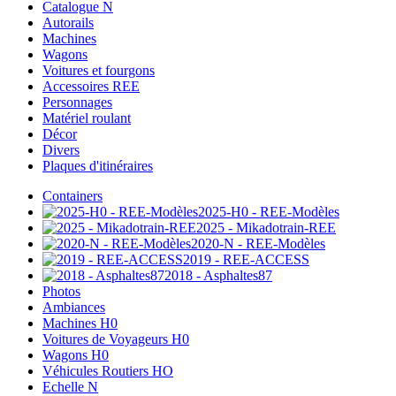
Catalogue N
Autorails
Machines
Wagons
Voitures et fourgons
Accessoires REE
Personnages
Matériel roulant
Décor
Divers
Plaques d'itinéraires
Containers
2025-H0 - REE-Modèles
2025 - Mikadotrain-REE
2020-N - REE-Modèles
2019 - REE-ACCESS
2018 - Asphaltes87
Photos
Ambiances
Machines H0
Voitures de Voyageurs H0
Wagons H0
Véhicules Routiers HO
Echelle N