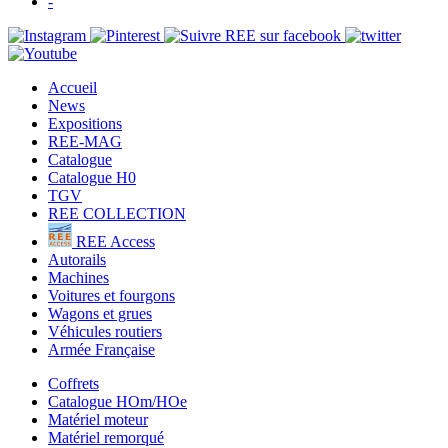
-
Accueil
News
Expositions
REE-MAG
Catalogue
Catalogue H0
TGV
REE COLLECTION
REE Access
Autorails
Machines
Voitures et fourgons
Wagons et grues
Véhicules routiers
Armée Française
Coffrets
Catalogue HOm/HOe
Matériel moteur
Matériel remorqué