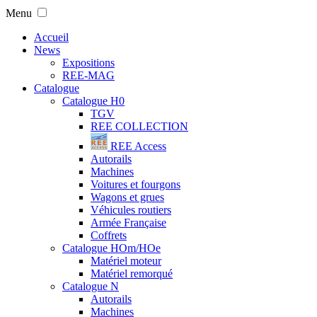
Menu
Accueil
News
Expositions
REE-MAG
Catalogue
Catalogue H0
TGV
REE COLLECTION
REE Access
Autorails
Machines
Voitures et fourgons
Wagons et grues
Véhicules routiers
Armée Française
Coffrets
Catalogue HOm/HOe
Matériel moteur
Matériel remorqué
Catalogue N
Autorails
Machines