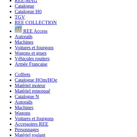
REE-MAG
Catalogue
Catalogue H0
TGV
REE COLLECTION
REE Access
Autorails
Machines
Voitures et fourgons
Wagons et grues
Véhicules routiers
Armée Française
Coffrets
Catalogue HOm/HOe
Matériel moteur
Matériel remorqué
Catalogue N
Autorails
Machines
Wagons
Voitures et fourgons
Accessoires REE
Personnages
Matériel roulant