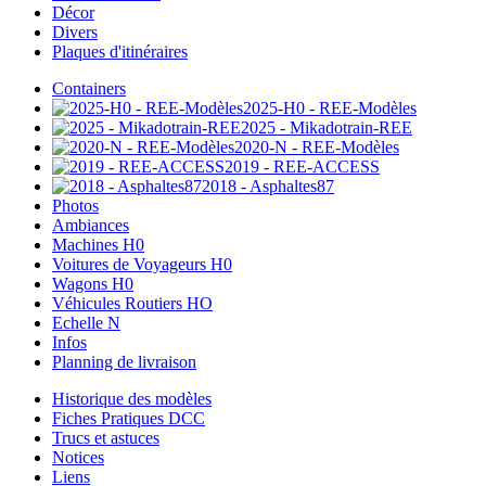
Décor
Divers
Plaques d'itinéraires
Containers
2025-H0 - REE-Modèles
2025 - Mikadotrain-REE
2020-N - REE-Modèles
2019 - REE-ACCESS
2018 - Asphaltes87
Photos
Ambiances
Machines H0
Voitures de Voyageurs H0
Wagons H0
Véhicules Routiers HO
Echelle N
Infos
Planning de livraison
Historique des modèles
Fiches Pratiques DCC
Trucs et astuces
Notices
Liens