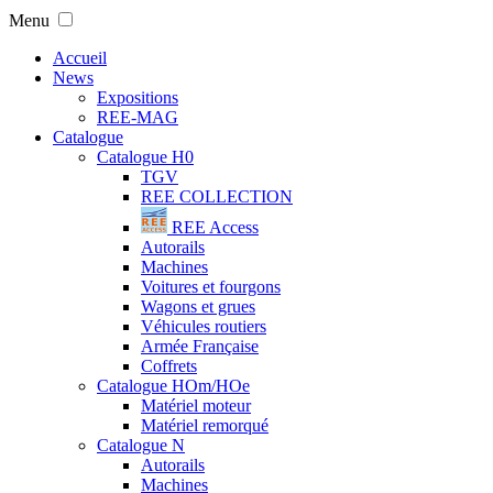
Menu
Accueil
News
Expositions
REE-MAG
Catalogue
Catalogue H0
TGV
REE COLLECTION
REE Access
Autorails
Machines
Voitures et fourgons
Wagons et grues
Véhicules routiers
Armée Française
Coffrets
Catalogue HOm/HOe
Matériel moteur
Matériel remorqué
Catalogue N
Autorails
Machines