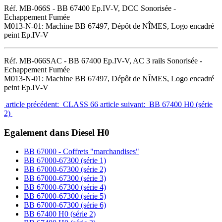
Réf. MB-066S - BB 67400 Ep.IV-V, DCC Sonorisée -
Echappement Fumée
M013-N-01: Machine BB 67497, Dépôt de NÎMES, Logo encadré
peint Ep.IV-V
Réf. MB-066SAC - BB 67400 Ep.IV-V, AC 3 rails Sonorisée -
Echappement Fumée
M013-N-01: Machine BB 67497, Dépôt de NÎMES, Logo encadré
peint Ep.IV-V
article précédent: CLASS 66
article suivant: BB 67400 H0 (série
2)
Egalement dans Diesel H0
BB 67000 - Coffrets "marchandises"
BB 67000-67300 (série 1)
BB 67000-67300 (série 2)
BB 67000-67300 (série 3)
BB 67000-67300 (série 4)
BB 67000-67300 (série 5)
BB 67000-67300 (série 6)
BB 67400 H0 (série 2)