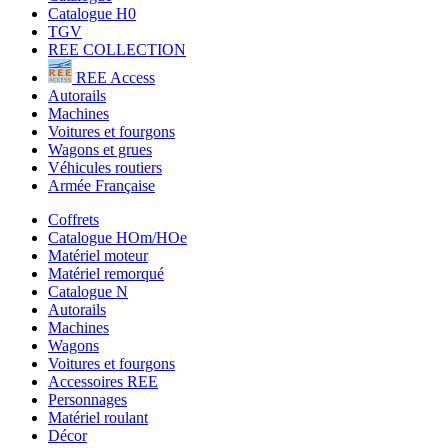
Catalogue H0
TGV
REE COLLECTION
REE Access
Autorails
Machines
Voitures et fourgons
Wagons et grues
Véhicules routiers
Armée Française
Coffrets
Catalogue HOm/HOe
Matériel moteur
Matériel remorqué
Catalogue N
Autorails
Machines
Wagons
Voitures et fourgons
Accessoires REE
Personnages
Matériel roulant
Décor