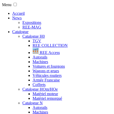
Menu
Accueil
News
Expositions
REE-MAG
Catalogue
Catalogue H0
TGV
REE COLLECTION
REE Access
Autorails
Machines
Voitures et fourgons
Wagons et grues
Véhicules routiers
Armée Française
Coffrets
Catalogue HOm/HOe
Matériel moteur
Matériel remorqué
Catalogue N
Autorails
Machines