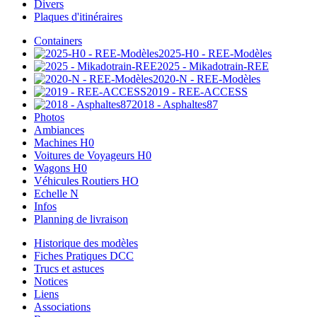
Divers
Plaques d'itinéraires
Containers
2025-H0 - REE-Modèles
2025 - Mikadotrain-REE
2020-N - REE-Modèles
2019 - REE-ACCESS
2018 - Asphaltes87
Photos
Ambiances
Machines H0
Voitures de Voyageurs H0
Wagons H0
Véhicules Routiers HO
Echelle N
Infos
Planning de livraison
Historique des modèles
Fiches Pratiques DCC
Trucs et astuces
Notices
Liens
Associations