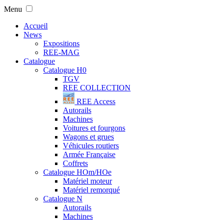
Menu
Accueil
News
Expositions
REE-MAG
Catalogue
Catalogue H0
TGV
REE COLLECTION
REE Access
Autorails
Machines
Voitures et fourgons
Wagons et grues
Véhicules routiers
Armée Française
Coffrets
Catalogue HOm/HOe
Matériel moteur
Matériel remorqué
Catalogue N
Autorails
Machines