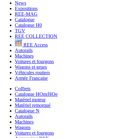
News
Expositions
REE-MAG
Catalogue
Catalogue H0
TGV
REE COLLECTION
REE Access
Autorails
Machines
Voitures et fourgons
Wagons et grues
Véhicules routiers
Armée Française
Coffrets
Catalogue HOm/HOe
Matériel moteur
Matériel remorqué
Catalogue N
Autorails
Machines
Wagons
Voitures et fourgons