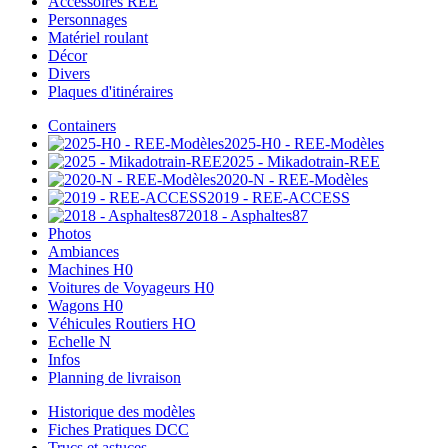
Accessoires REE
Personnages
Matériel roulant
Décor
Divers
Plaques d'itinéraires
Containers
2025-H0 - REE-Modèles
2025 - Mikadotrain-REE
2020-N - REE-Modèles
2019 - REE-ACCESS
2018 - Asphaltes87
Photos
Ambiances
Machines H0
Voitures de Voyageurs H0
Wagons H0
Véhicules Routiers HO
Echelle N
Infos
Planning de livraison
Historique des modèles
Fiches Pratiques DCC
Trucs et astuces