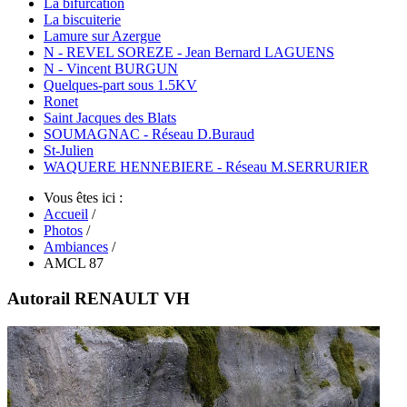
La bifurcation
La biscuiterie
Lamure sur Azergue
N - REVEL SOREZE - Jean Bernard LAGUENS
N - Vincent BURGUN
Quelques-part sous 1.5KV
Ronet
Saint Jacques des Blats
SOUMAGNAC - Réseau D.Buraud
St-Julien
WAQUERE HENNEBIERE - Réseau M.SERRURIER
Vous êtes ici :
Accueil
/
Photos
/
Ambiances
/
AMCL 87
Autorail RENAULT VH