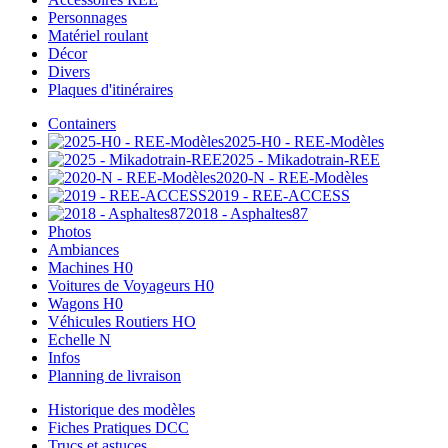
Personnages
Matériel roulant
Décor
Divers
Plaques d'itinéraires
Containers
2025-H0 - REE-Modèles
2025 - Mikadotrain-REE
2020-N - REE-Modèles
2019 - REE-ACCESS
2018 - Asphaltes87
Photos
Ambiances
Machines H0
Voitures de Voyageurs H0
Wagons H0
Véhicules Routiers HO
Echelle N
Infos
Planning de livraison
Historique des modèles
Fiches Pratiques DCC
Trucs et astuces