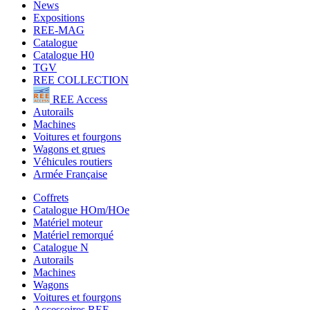
News
Expositions
REE-MAG
Catalogue
Catalogue H0
TGV
REE COLLECTION
REE Access
Autorails
Machines
Voitures et fourgons
Wagons et grues
Véhicules routiers
Armée Française
Coffrets
Catalogue HOm/HOe
Matériel moteur
Matériel remorqué
Catalogue N
Autorails
Machines
Wagons
Voitures et fourgons
Accessoires REE