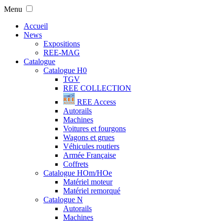
Menu
Accueil
News
Expositions
REE-MAG
Catalogue
Catalogue H0
TGV
REE COLLECTION
REE Access
Autorails
Machines
Voitures et fourgons
Wagons et grues
Véhicules routiers
Armée Française
Coffrets
Catalogue HOm/HOe
Matériel moteur
Matériel remorqué
Catalogue N
Autorails
Machines