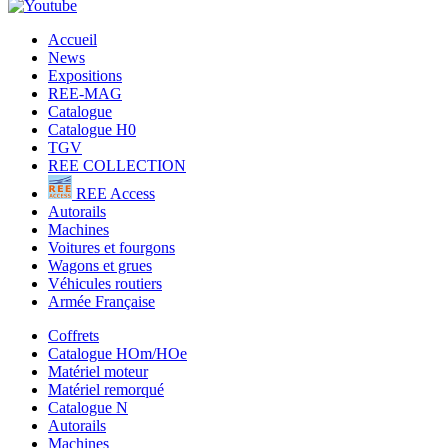
Accueil
News
Expositions
REE-MAG
Catalogue
Catalogue H0
TGV
REE COLLECTION
REE Access
Autorails
Machines
Voitures et fourgons
Wagons et grues
Véhicules routiers
Armée Française
Coffrets
Catalogue HOm/HOe
Matériel moteur
Matériel remorqué
Catalogue N
Autorails
Machines