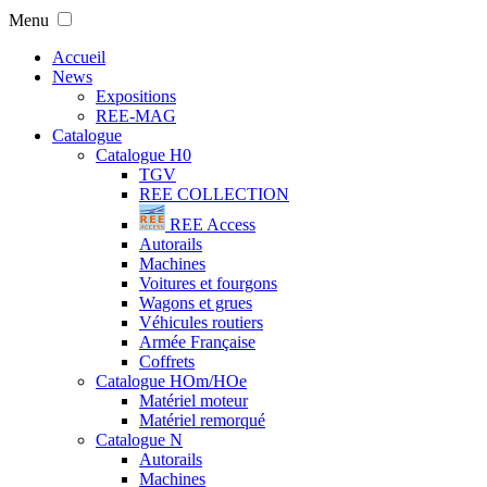
Menu
Accueil
News
Expositions
REE-MAG
Catalogue
Catalogue H0
TGV
REE COLLECTION
REE Access
Autorails
Machines
Voitures et fourgons
Wagons et grues
Véhicules routiers
Armée Française
Coffrets
Catalogue HOm/HOe
Matériel moteur
Matériel remorqué
Catalogue N
Autorails
Machines