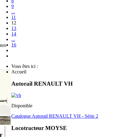
8
9
...
11
12
13
14
...
16
eaux
Vous êtes ici :
Accueil
Autorail RENAULT VH
Disponible
Catalogue Autorail RENAULT VH - Série 2
Locotracteur MOYSE