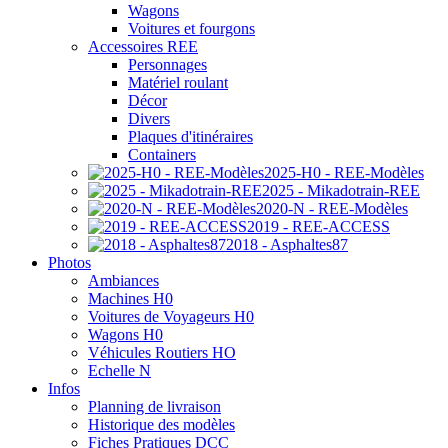
Wagons
Voitures et fourgons
Accessoires REE
Personnages
Matériel roulant
Décor
Divers
Plaques d'itinéraires
Containers
2025-H0 - REE-Modèles
2025 - Mikadotrain-REE
2020-N - REE-Modèles
2019 - REE-ACCESS
2018 - Asphaltes87
Photos
Ambiances
Machines H0
Voitures de Voyageurs H0
Wagons H0
Véhicules Routiers HO
Echelle N
Infos
Planning de livraison
Historique des modèles
Fiches Pratiques DCC