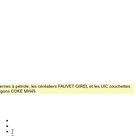
ernes à pétrole, les céréaliers FAUVET-GIREL et les UIC couchettes
 wagons COKE MH45
7