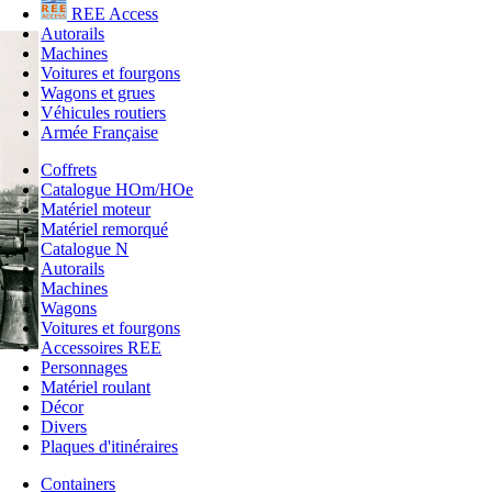
REE Access
Autorails
Machines
Voitures et fourgons
Wagons et grues
Véhicules routiers
Armée Française
Coffrets
Catalogue HOm/HOe
Matériel moteur
Matériel remorqué
Catalogue N
Autorails
Machines
Wagons
Voitures et fourgons
Accessoires REE
Personnages
Matériel roulant
Décor
Divers
Plaques d'itinéraires
Containers