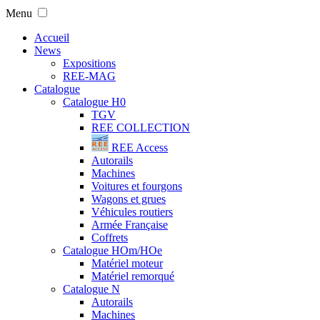
Menu
Accueil
News
Expositions
REE-MAG
Catalogue
Catalogue H0
TGV
REE COLLECTION
REE Access
Autorails
Machines
Voitures et fourgons
Wagons et grues
Véhicules routiers
Armée Française
Coffrets
Catalogue HOm/HOe
Matériel moteur
Matériel remorqué
Catalogue N
Autorails
Machines