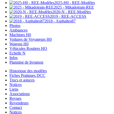
2025-H0 - REE-Modèles
2025 - Mikadotrain-REE
2020-N - REE-Modèles
2019 - REE-ACCESS
2018 - Asphaltes87
Photos
Ambiances
Machines H0
Voitures de Voyageurs H0
Wagons H0
Véhicules Routiers HO
Echelle N
Infos
Planning de livraison
Historique des modèles
Fiches Pratiques DCC
Trucs et astuces
Notices
Liens
Associations
Revues
Revendeurs
Contact
Notices