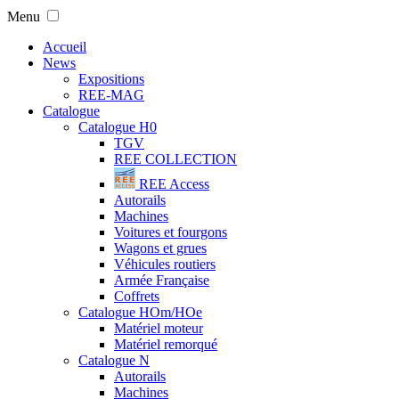
Menu
Accueil
News
Expositions
REE-MAG
Catalogue
Catalogue H0
TGV
REE COLLECTION
REE Access
Autorails
Machines
Voitures et fourgons
Wagons et grues
Véhicules routiers
Armée Française
Coffrets
Catalogue HOm/HOe
Matériel moteur
Matériel remorqué
Catalogue N
Autorails
Machines