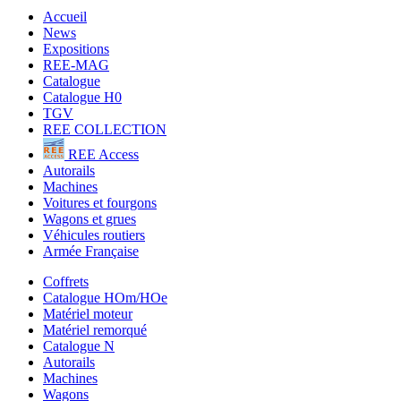
Accueil
News
Expositions
REE-MAG
Catalogue
Catalogue H0
TGV
REE COLLECTION
REE Access
Autorails
Machines
Voitures et fourgons
Wagons et grues
Véhicules routiers
Armée Française
Coffrets
Catalogue HOm/HOe
Matériel moteur
Matériel remorqué
Catalogue N
Autorails
Machines
Wagons