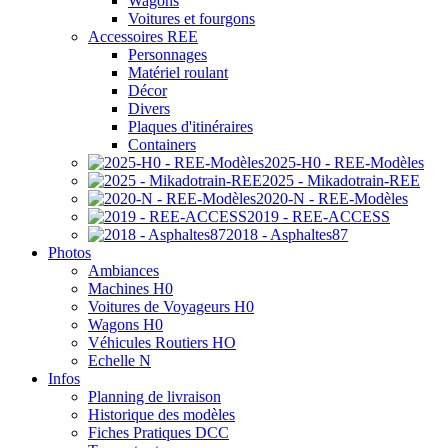
Wagons
Voitures et fourgons
Accessoires REE
Personnages
Matériel roulant
Décor
Divers
Plaques d'itinéraires
Containers
2025-H0 - REE-Modèles
2025 - Mikadotrain-REE
2020-N - REE-Modèles
2019 - REE-ACCESS
2018 - Asphaltes87
Photos
Ambiances
Machines H0
Voitures de Voyageurs H0
Wagons H0
Véhicules Routiers HO
Echelle N
Infos
Planning de livraison
Historique des modèles
Fiches Pratiques DCC