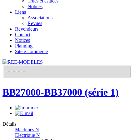
Trucs et astuces
Notices
Liens
Associations
Revues
Revendeurs
Contact
Notices
Planning
Site e-commerce
BB27000-BB37000 (série 1)
Détails
Machines N
Electrique N