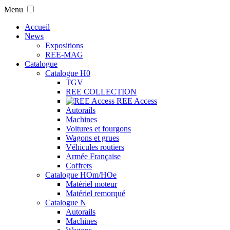
Menu
Accueil
News
Expositions
REE-MAG
Catalogue
Catalogue H0
TGV
REE COLLECTION
REE Access
Autorails
Machines
Voitures et fourgons
Wagons et grues
Véhicules routiers
Armée Française
Coffrets
Catalogue HOm/HOe
Matériel moteur
Matériel remorqué
Catalogue N
Autorails
Machines