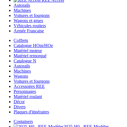
REE Access
Autorails
Machines
Voitures et fourgons
Wagons et grues
Véhicules routiers
Armée Française
Coffrets
Catalogue HOm/HOe
Matériel moteur
Matériel remorqué
Catalogue N
Autorails
Machines
Wagons
Voitures et fourgons
Accessoires REE
Personnages
Matériel roulant
Décor
Divers
Plaques d'itinéraires
Containers
2025-H0 - REE-Modèles