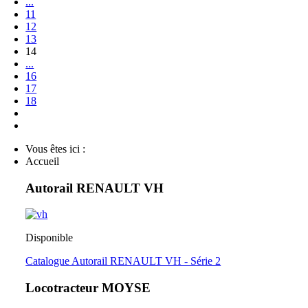
...
11
12
13
14
...
16
17
18
Vous êtes ici :
Accueil
Autorail RENAULT VH
Disponible
Catalogue Autorail RENAULT VH - Série 2
Locotracteur MOYSE