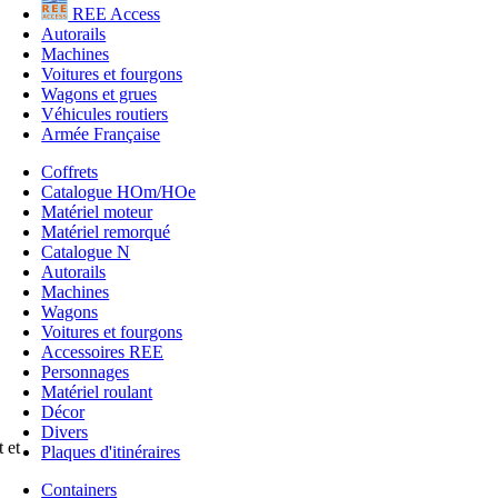
REE Access
Autorails
Machines
Voitures et fourgons
Wagons et grues
Véhicules routiers
Armée Française
Coffrets
Catalogue HOm/HOe
Matériel moteur
Matériel remorqué
Catalogue N
Autorails
Machines
Wagons
Voitures et fourgons
Accessoires REE
Personnages
Matériel roulant
Décor
Divers
 et
Plaques d'itinéraires
Containers