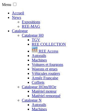
Menu
Accueil
News
Expositions
REE-MAG
Catalogue
Catalogue H0
TGV
REE COLLECTION
REE Access
Autorails
Machines
Voitures et fourgons
Wagons et grues
Véhicules routiers
Armée Française
Coffrets
Catalogue HOm/HOe
Matériel moteur
Matériel remorqué
Catalogue N
Autorails
Machines