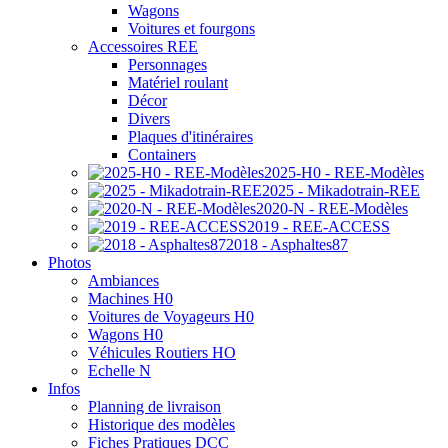
Wagons
Voitures et fourgons
Accessoires REE
Personnages
Matériel roulant
Décor
Divers
Plaques d'itinéraires
Containers
2025-H0 - REE-Modèles
2025 - Mikadotrain-REE
2020-N - REE-Modèles
2019 - REE-ACCESS
2018 - Asphaltes87
Photos
Ambiances
Machines H0
Voitures de Voyageurs H0
Wagons H0
Véhicules Routiers HO
Echelle N
Infos
Planning de livraison
Historique des modèles
Fiches Pratiques DCC