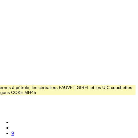
ernes à pétrole, les céréaliers FAUVET-GIREL et les UIC couchettes
 wagons COKE MH45
9