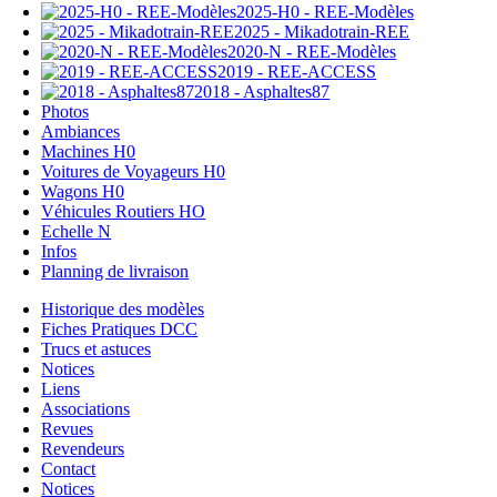
2025-H0 - REE-Modèles
2025 - Mikadotrain-REE
2020-N - REE-Modèles
2019 - REE-ACCESS
2018 - Asphaltes87
Photos
Ambiances
Machines H0
Voitures de Voyageurs H0
Wagons H0
Véhicules Routiers HO
Echelle N
Infos
Planning de livraison
Historique des modèles
Fiches Pratiques DCC
Trucs et astuces
Notices
Liens
Associations
Revues
Revendeurs
Contact
Notices