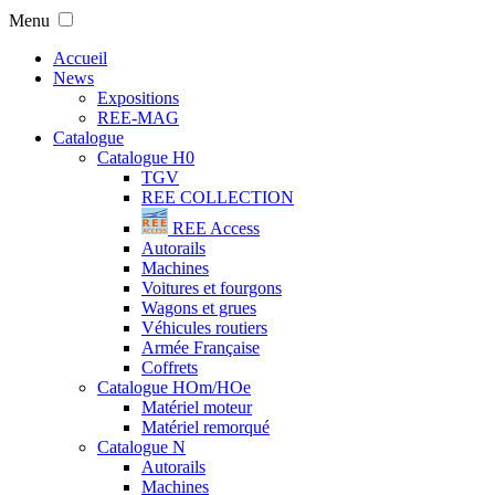
Menu
Accueil
News
Expositions
REE-MAG
Catalogue
Catalogue H0
TGV
REE COLLECTION
REE Access
Autorails
Machines
Voitures et fourgons
Wagons et grues
Véhicules routiers
Armée Française
Coffrets
Catalogue HOm/HOe
Matériel moteur
Matériel remorqué
Catalogue N
Autorails
Machines