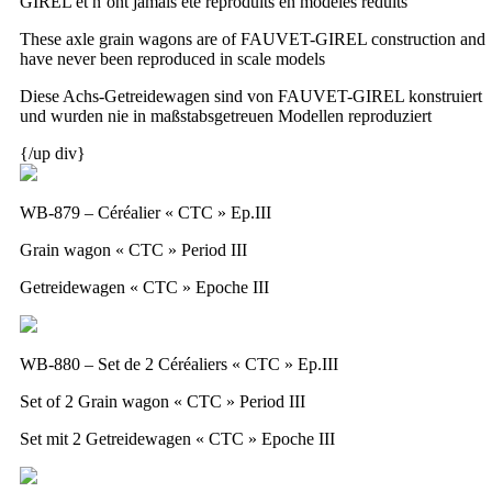
GIREL et n’ont jamais été reproduits en modèles réduits
These axle grain wagons are of FAUVET-GIREL construction and
have never been reproduced in scale models
Diese Achs-Getreidewagen sind von FAUVET-GIREL konstruiert
und wurden nie in maßstabsgetreuen Modellen reproduziert
{/up div}
WB-879 – Céréalier « CTC » Ep.III
Grain wagon « CTC » Period III
Getreidewagen « CTC » Epoche III
WB-880 – Set de 2 Céréaliers « CTC » Ep.III
Set of 2 Grain wagon « CTC » Period III
Set mit 2 Getreidewagen « CTC » Epoche III