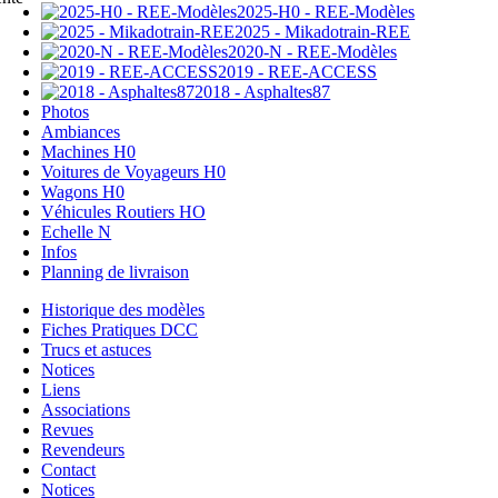
2025-H0 - REE-Modèles
2025 - Mikadotrain-REE
2020-N - REE-Modèles
2019 - REE-ACCESS
2018 - Asphaltes87
Photos
Ambiances
Machines H0
Voitures de Voyageurs H0
Wagons H0
Véhicules Routiers HO
Echelle N
Infos
Planning de livraison
Historique des modèles
Fiches Pratiques DCC
Trucs et astuces
Notices
Liens
Associations
Revues
Revendeurs
Contact
Notices