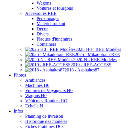
Wagons
Voitures et fourgons
Accessoires REE
Personnages
Matériel roulant
Décor
Divers
Plaques d'itinéraires
Containers
2025-H0 - REE-Modèles
2025 - Mikadotrain-REE
2020-N - REE-Modèles
2019 - REE-ACCESS
2018 - Asphaltes87
Photos
Ambiances
Machines H0
Voitures de Voyageurs H0
Wagons H0
Véhicules Routiers HO
Echelle N
Infos
Planning de livraison
Historique des modèles
Fiches Pratiques DCC