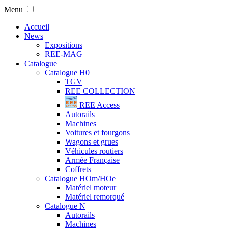
Menu
Accueil
News
Expositions
REE-MAG
Catalogue
Catalogue H0
TGV
REE COLLECTION
REE Access
Autorails
Machines
Voitures et fourgons
Wagons et grues
Véhicules routiers
Armée Française
Coffrets
Catalogue HOm/HOe
Matériel moteur
Matériel remorqué
Catalogue N
Autorails
Machines