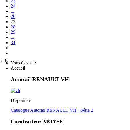
23
24
...
26
27
28
29
...
31
tails
Vous êtes ici :
Accueil
Autorail RENAULT VH
Disponible
Catalogue Autorail RENAULT VH - Série 2
Locotracteur MOYSE