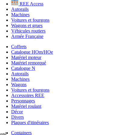
REE Access
Autorails
Machines
Voitures et fourgons
Wagons et grues
Véhicules routiers
Armée Française
Coffrets
Catalogue HOm/HOe
Matériel moteur
Matériel remorqué
Catalogue N
Autorails
Machines
Wagons
Voitures et fourgons
Accessoires REE
Personnages
Matériel roulant
Décor
Divers
Plaques d'itinéraires
Containers
enté