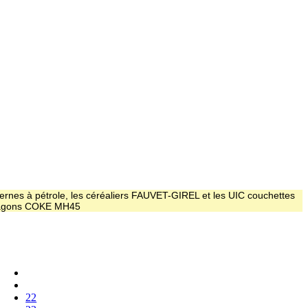
ernes à pétrole, les céréaliers FAUVET-GIREL et les UIC couchettes
 wagons COKE MH45
22