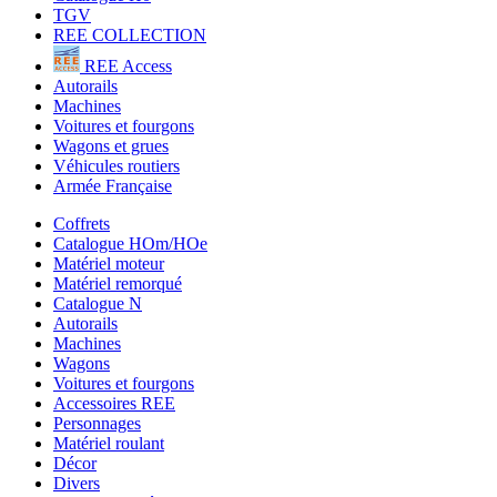
TGV
REE COLLECTION
REE Access
Autorails
Machines
Voitures et fourgons
Wagons et grues
Véhicules routiers
Armée Française
Coffrets
Catalogue HOm/HOe
Matériel moteur
Matériel remorqué
Catalogue N
Autorails
Machines
Wagons
Voitures et fourgons
Accessoires REE
Personnages
Matériel roulant
Décor
Divers