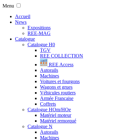
Menu
Accueil
News
Expositions
REE-MAG
Catalogue
Catalogue H0
TGV
REE COLLECTION
REE Access
Autorails
Machines
Voitures et fourgons
Wagons et grues
Véhicules routiers
Armée Française
Coffrets
Catalogue HOm/HOe
Matériel moteur
Matériel remorqué
Catalogue N
Autorails
Machines