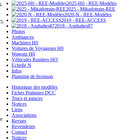
2025-H0 - REE-Modèles
S
2025 - Mikadotrain-REE
2020-N - REE-Modèles
2019 - REE-ACCESS
5.
2018 - Asphaltes87
Photos
Ambiances
Machines H0
Voitures de Voyageurs H0
Wagons H0
Véhicules Routiers HO
Echelle N
Infos
Planning de livraison
Historique des modèles
Fiches Pratiques DCC
Trucs et astuces
Notices
Liens
Associations
ur
Revues
Revendeurs
Contact
Notices