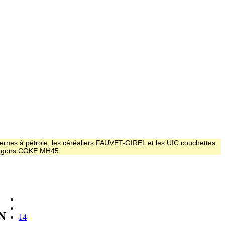
ernes à pétrole, les céréaliers FAUVET-GIREL et les UIC couchettes
 wagons COKE MH45
N
14