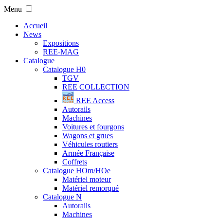
Menu
Accueil
News
Expositions
REE-MAG
Catalogue
Catalogue H0
TGV
REE COLLECTION
REE Access
Autorails
Machines
Voitures et fourgons
Wagons et grues
Véhicules routiers
Armée Française
Coffrets
Catalogue HOm/HOe
Matériel moteur
Matériel remorqué
Catalogue N
Autorails
Machines