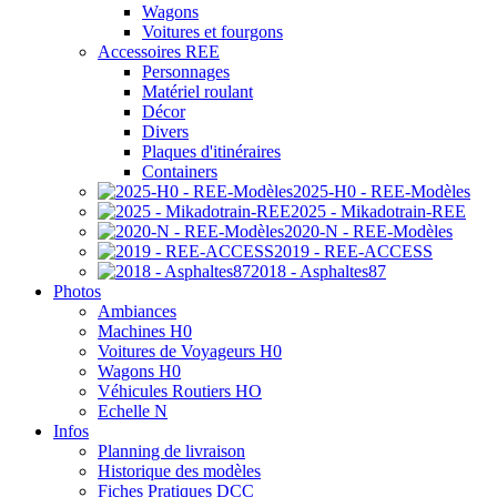
Wagons
Voitures et fourgons
Accessoires REE
Personnages
Matériel roulant
Décor
Divers
Plaques d'itinéraires
Containers
2025-H0 - REE-Modèles
2025 - Mikadotrain-REE
2020-N - REE-Modèles
2019 - REE-ACCESS
2018 - Asphaltes87
Photos
Ambiances
Machines H0
Voitures de Voyageurs H0
Wagons H0
Véhicules Routiers HO
Echelle N
Infos
Planning de livraison
Historique des modèles
Fiches Pratiques DCC