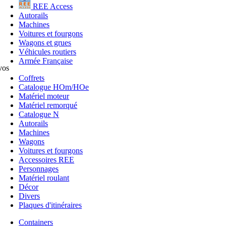
REE Access
Autorails
Machines
Voitures et fourgons
Wagons et grues
Véhicules routiers
Armée Française
vos
Coffrets
Catalogue HOm/HOe
Matériel moteur
Matériel remorqué
Catalogue N
Autorails
Machines
Wagons
Voitures et fourgons
Accessoires REE
Personnages
Matériel roulant
Décor
Divers
Plaques d'itinéraires
Containers