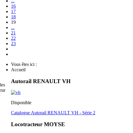
...
16
17
18
19
...
21
22
23
Vous êtes ici :
Accueil
Autorail RENAULT VH
les
eur
Disponible
Catalogue Autorail RENAULT VH - Série 2
Locotracteur MOYSE