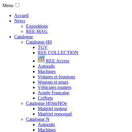
Menu
Accueil
News
Expositions
REE-MAG
Catalogue
Catalogue H0
TGV
REE COLLECTION
REE Access
Autorails
Machines
Voitures et fourgons
Wagons et grues
Véhicules routiers
Armée Française
Coffrets
Catalogue HOm/HOe
Matériel moteur
Matériel remorqué
Catalogue N
Autorails
Machines