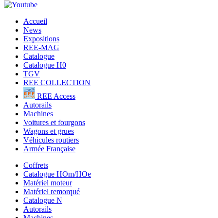
Accueil
News
Expositions
REE-MAG
Catalogue
Catalogue H0
TGV
REE COLLECTION
REE Access
Autorails
Machines
Voitures et fourgons
Wagons et grues
Véhicules routiers
Armée Française
Coffrets
Catalogue HOm/HOe
Matériel moteur
Matériel remorqué
Catalogue N
Autorails
Machines