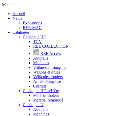
Menu
Accueil
News
Expositions
REE-MAG
Catalogue
Catalogue H0
TGV
REE COLLECTION
REE Access
Autorails
Machines
Voitures et fourgons
Wagons et grues
Véhicules routiers
Armée Française
Coffrets
Catalogue HOm/HOe
Matériel moteur
Matériel remorqué
Catalogue N
Autorails
Machines