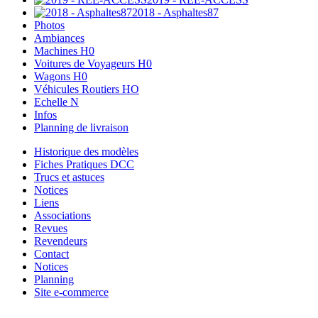
2018 - Asphaltes87
Photos
Ambiances
Machines H0
Voitures de Voyageurs H0
Wagons H0
Véhicules Routiers HO
Echelle N
Infos
Planning de livraison
Historique des modèles
Fiches Pratiques DCC
Trucs et astuces
Notices
Liens
Associations
Revues
Revendeurs
Contact
Notices
Planning
Site e-commerce