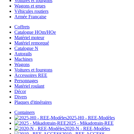
Voitures et fourgons
Wagons et grues
Véhicules routiers
Armée Française
Coffrets
Catalogue HOm/HOe
Matériel moteur
Matériel remorqué
Catalogue N
Autorails
Machines
Wagons
Voitures et fourgons
Accessoires REE
Personnages
Matériel roulant
Décor
Divers
Plaques d'itinéraires
Containers
2025-H0 - REE-Modèles
2025 - Mikadotrain-REE
2020-N - REE-Modèles
2019 - REE-ACCESS