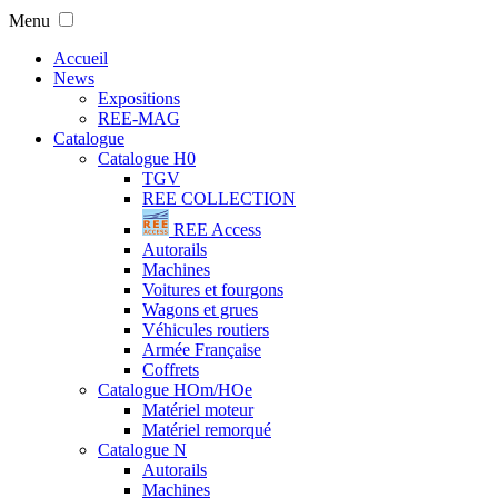
Menu
Accueil
News
Expositions
REE-MAG
Catalogue
Catalogue H0
TGV
REE COLLECTION
REE Access
Autorails
Machines
Voitures et fourgons
Wagons et grues
Véhicules routiers
Armée Française
Coffrets
Catalogue HOm/HOe
Matériel moteur
Matériel remorqué
Catalogue N
Autorails
Machines