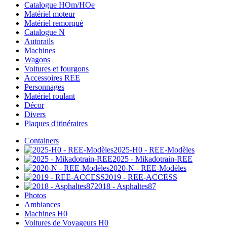
Catalogue HOm/HOe
Matériel moteur
Matériel remorqué
Catalogue N
Autorails
Machines
Wagons
Voitures et fourgons
Accessoires REE
Personnages
Matériel roulant
Décor
Divers
Plaques d'itinéraires
Containers
2025-H0 - REE-Modèles
2025 - Mikadotrain-REE
2020-N - REE-Modèles
2019 - REE-ACCESS
2018 - Asphaltes87
Photos
Ambiances
Machines H0
Voitures de Voyageurs H0