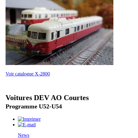
Voir catalogue X-2800
Voitures DEV AO Courtes
Programme U52-U54
News