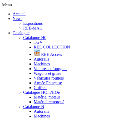
Menu
Accueil
News
Expositions
REE-MAG
Catalogue
Catalogue H0
TGV
REE COLLECTION
REE Access
Autorails
Machines
Voitures et fourgons
Wagons et grues
Véhicules routiers
Armée Française
Coffrets
Catalogue HOm/HOe
Matériel moteur
Matériel remorqué
Catalogue N
Autorails
Machines