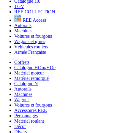
Catalogue H0
TGV
REE COLLECTION
REE Access
Autorails
Machines
Voitures et fourgons
Wagons et grues
Véhicules routiers
Armée Française
Coffrets
Catalogue HOm/HOe
Matériel moteur
Matériel remorqué
Catalogue N
Autorails
Machines
Wagons
Voitures et fourgons
Accessoires REE
Personnages
Matériel roulant
Décor
Divers