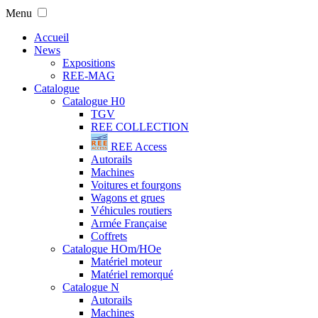
Menu
Accueil
News
Expositions
REE-MAG
Catalogue
Catalogue H0
TGV
REE COLLECTION
REE Access
Autorails
Machines
Voitures et fourgons
Wagons et grues
Véhicules routiers
Armée Française
Coffrets
Catalogue HOm/HOe
Matériel moteur
Matériel remorqué
Catalogue N
Autorails
Machines