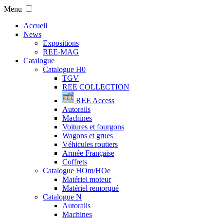
Menu
Accueil
News
Expositions
REE-MAG
Catalogue
Catalogue H0
TGV
REE COLLECTION
REE Access
Autorails
Machines
Voitures et fourgons
Wagons et grues
Véhicules routiers
Armée Française
Coffrets
Catalogue HOm/HOe
Matériel moteur
Matériel remorqué
Catalogue N
Autorails
Machines