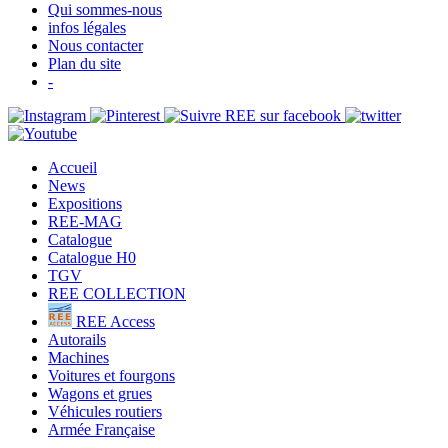
Qui sommes-nous
infos légales
Nous contacter
Plan du site
-
Accueil
News
Expositions
REE-MAG
Catalogue
Catalogue H0
TGV
REE COLLECTION
REE Access
Autorails
Machines
Voitures et fourgons
Wagons et grues
Véhicules routiers
Armée Française