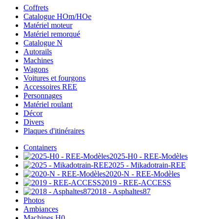
Coffrets
Catalogue HOm/HOe
Matériel moteur
Matériel remorqué
Catalogue N
Autorails
Machines
Wagons
Voitures et fourgons
Accessoires REE
Personnages
Matériel roulant
Décor
Divers
Plaques d'itinéraires
Containers
2025-H0 - REE-Modèles
2025 - Mikadotrain-REE
2020-N - REE-Modèles
2019 - REE-ACCESS
2018 - Asphaltes87
Photos
Ambiances
Machines H0