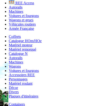
REE Access
Autorails
Machines
Voitures et fourgons
Wagons et grues
Véhicules routiers
Armée Française
Coffrets
Catalogue HOm/HOe
Matériel moteur
Matériel remorqué
Catalogue N
Autorails
Machines
Wagons
Voitures et fourgons
Accessoires REE
Personnages
Matériel roulant
Décor
Divers
Plaques d'itinéraires
Containers