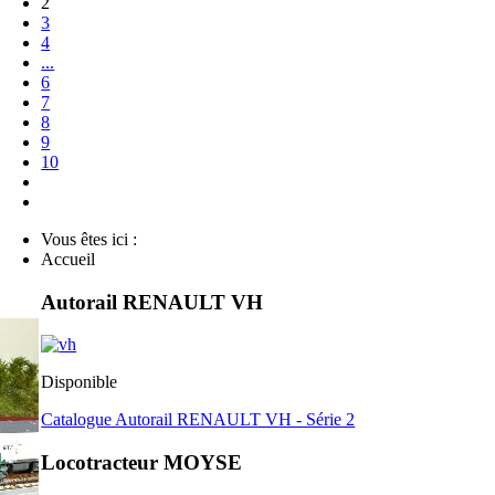
2
3
4
...
6
7
8
9
10
Vous êtes ici :
Accueil
Autorail RENAULT VH
Disponible
Catalogue Autorail RENAULT VH - Série 2
Locotracteur MOYSE