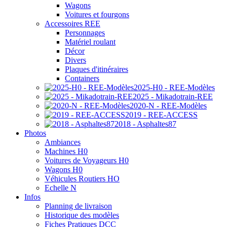
Wagons
Voitures et fourgons
Accessoires REE
Personnages
Matériel roulant
Décor
Divers
Plaques d'itinéraires
Containers
2025-H0 - REE-Modèles
2025 - Mikadotrain-REE
2020-N - REE-Modèles
2019 - REE-ACCESS
2018 - Asphaltes87
Photos
Ambiances
Machines H0
Voitures de Voyageurs H0
Wagons H0
Véhicules Routiers HO
Echelle N
Infos
Planning de livraison
Historique des modèles
Fiches Pratiques DCC