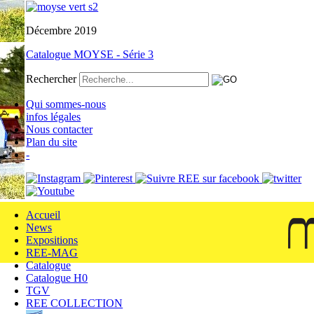
Décembre 2019
Catalogue MOYSE - Série 3
Rechercher
Qui sommes-nous
infos légales
Nous contacter
Plan du site
-
Accueil
News
Expositions
REE-MAG
Catalogue
Catalogue H0
TGV
REE COLLECTION