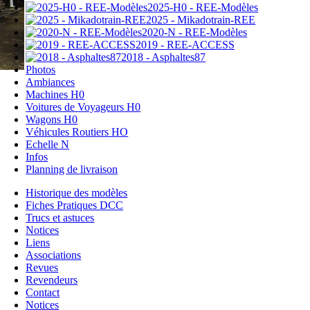
2025-H0 - REE-Modèles
2025 - Mikadotrain-REE
2020-N - REE-Modèles
2019 - REE-ACCESS
2018 - Asphaltes87
Photos
Ambiances
Machines H0
Voitures de Voyageurs H0
Wagons H0
Véhicules Routiers HO
Echelle N
Infos
Planning de livraison
Historique des modèles
Fiches Pratiques DCC
Trucs et astuces
Notices
Liens
Associations
Revues
Revendeurs
Contact
Notices