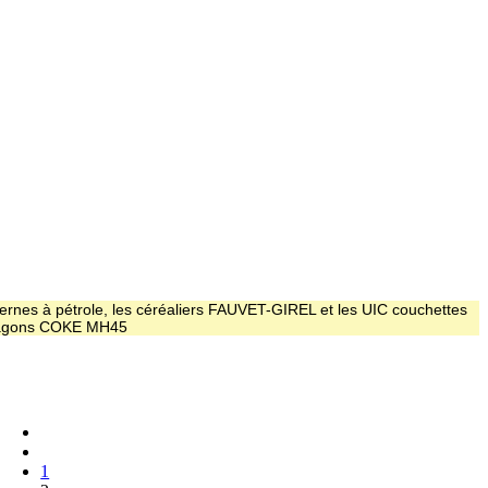
ernes à pétrole, les céréaliers FAUVET-GIREL et les UIC couchettes
 wagons COKE MH45
1