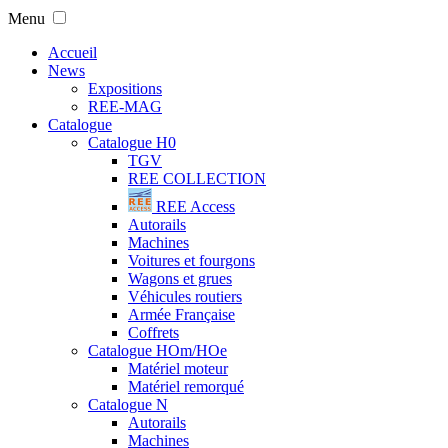
Menu
Accueil
News
Expositions
REE-MAG
Catalogue
Catalogue H0
TGV
REE COLLECTION
REE Access
Autorails
Machines
Voitures et fourgons
Wagons et grues
Véhicules routiers
Armée Française
Coffrets
Catalogue HOm/HOe
Matériel moteur
Matériel remorqué
Catalogue N
Autorails
Machines