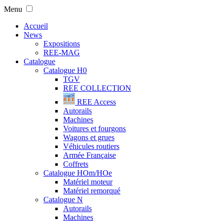
Menu
Accueil
News
Expositions
REE-MAG
Catalogue
Catalogue H0
TGV
REE COLLECTION
REE Access
Autorails
Machines
Voitures et fourgons
Wagons et grues
Véhicules routiers
Armée Française
Coffrets
Catalogue HOm/HOe
Matériel moteur
Matériel remorqué
Catalogue N
Autorails
Machines