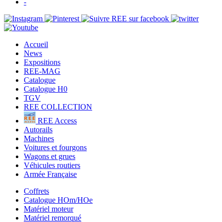
-
Accueil
News
Expositions
REE-MAG
Catalogue
Catalogue H0
TGV
REE COLLECTION
REE Access
Autorails
Machines
Voitures et fourgons
Wagons et grues
Véhicules routiers
Armée Française
Coffrets
Catalogue HOm/HOe
Matériel moteur
Matériel remorqué