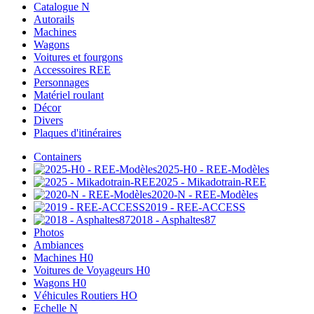
Catalogue N
Autorails
Machines
Wagons
Voitures et fourgons
Accessoires REE
Personnages
Matériel roulant
Décor
Divers
Plaques d'itinéraires
Containers
2025-H0 - REE-Modèles
2025 - Mikadotrain-REE
2020-N - REE-Modèles
2019 - REE-ACCESS
2018 - Asphaltes87
Photos
Ambiances
Machines H0
Voitures de Voyageurs H0
Wagons H0
Véhicules Routiers HO
Echelle N