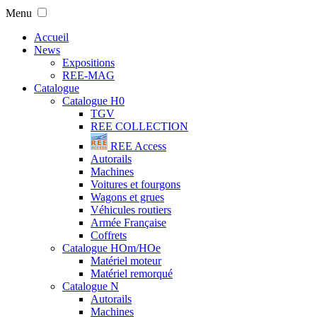
Menu
Accueil
News
Expositions
REE-MAG
Catalogue
Catalogue H0
TGV
REE COLLECTION
REE Access
Autorails
Machines
Voitures et fourgons
Wagons et grues
Véhicules routiers
Armée Française
Coffrets
Catalogue HOm/HOe
Matériel moteur
Matériel remorqué
Catalogue N
Autorails
Machines