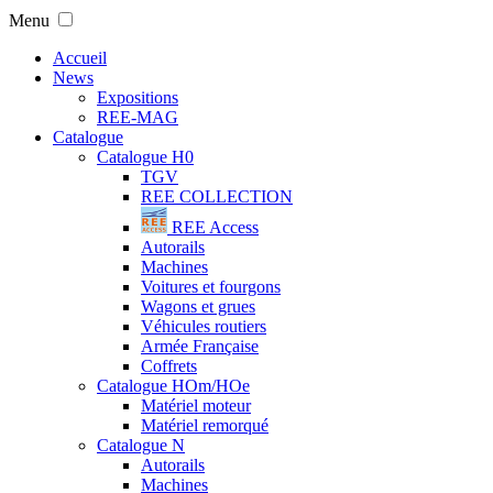
Menu
Accueil
News
Expositions
REE-MAG
Catalogue
Catalogue H0
TGV
REE COLLECTION
REE Access
Autorails
Machines
Voitures et fourgons
Wagons et grues
Véhicules routiers
Armée Française
Coffrets
Catalogue HOm/HOe
Matériel moteur
Matériel remorqué
Catalogue N
Autorails
Machines