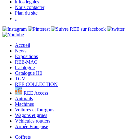
infos légales
Nous contacter
Plan du site
-
Accueil
News
Expositions
REE-MAG
Catalogue
Catalogue H0
TGV
REE COLLECTION
REE Access
Autorails
Machines
Voitures et fourgons
Wagons et grues
Véhicules routiers
Armée Française
Coffrets