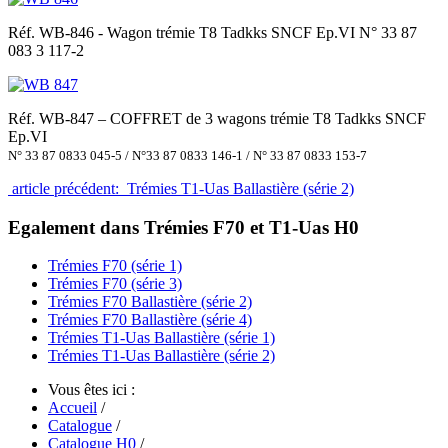
Réf. WB-846 - Wagon trémie T8 Tadkks SNCF Ep.VI N° 33 87
083 3 117-2
Réf. WB-847 – COFFRET de 3 wagons trémie T8 Tadkks SNCF
Ep.VI
N° 33 87 0833 045-5 / N°33 87 0833 146-1 / N° 33 87 0833 153-7
article précédent: Trémies T1-Uas Ballastière (série 2)
Egalement dans Trémies F70 et T1-Uas H0
Trémies F70 (série 1)
Trémies F70 (série 3)
Trémies F70 Ballastière (série 2)
Trémies F70 Ballastière (série 4)
Trémies T1-Uas Ballastière (série 1)
Trémies T1-Uas Ballastière (série 2)
Vous êtes ici :
Accueil
/
Catalogue
/
Catalogue H0
/