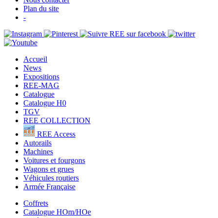
Plan du site
-
Accueil
News
Expositions
REE-MAG
Catalogue
Catalogue H0
TGV
REE COLLECTION
REE Access
Autorails
Machines
Voitures et fourgons
Wagons et grues
Véhicules routiers
Armée Française
Coffrets
Catalogue HOm/HOe