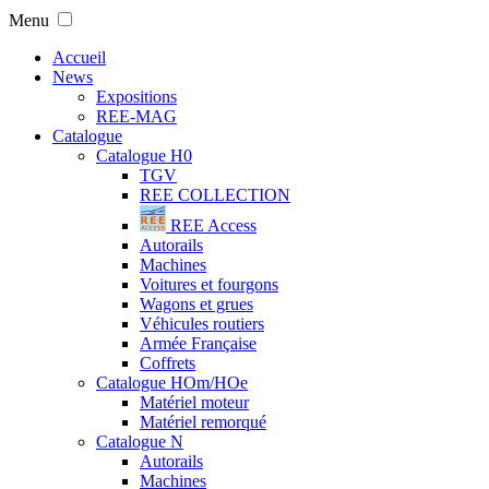
Menu
Accueil
News
Expositions
REE-MAG
Catalogue
Catalogue H0
TGV
REE COLLECTION
REE Access
Autorails
Machines
Voitures et fourgons
Wagons et grues
Véhicules routiers
Armée Française
Coffrets
Catalogue HOm/HOe
Matériel moteur
Matériel remorqué
Catalogue N
Autorails
Machines