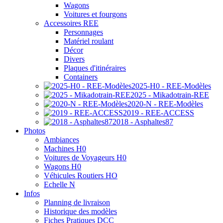
Wagons
Voitures et fourgons
Accessoires REE
Personnages
Matériel roulant
Décor
Divers
Plaques d'itinéraires
Containers
2025-H0 - REE-Modèles
2025 - Mikadotrain-REE
2020-N - REE-Modèles
2019 - REE-ACCESS
2018 - Asphaltes87
Photos
Ambiances
Machines H0
Voitures de Voyageurs H0
Wagons H0
Véhicules Routiers HO
Echelle N
Infos
Planning de livraison
Historique des modèles
Fiches Pratiques DCC