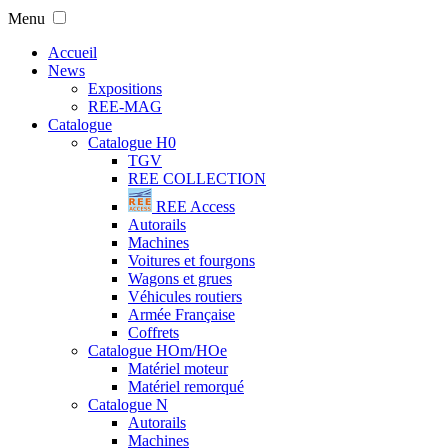
Menu
Accueil
News
Expositions
REE-MAG
Catalogue
Catalogue H0
TGV
REE COLLECTION
REE Access
Autorails
Machines
Voitures et fourgons
Wagons et grues
Véhicules routiers
Armée Française
Coffrets
Catalogue HOm/HOe
Matériel moteur
Matériel remorqué
Catalogue N
Autorails
Machines