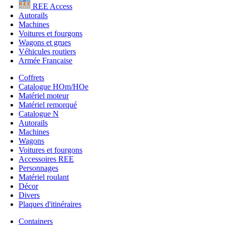
REE Access
Autorails
Machines
Voitures et fourgons
Wagons et grues
Véhicules routiers
Armée Française
Coffrets
Catalogue HOm/HOe
Matériel moteur
Matériel remorqué
Catalogue N
Autorails
Machines
Wagons
Voitures et fourgons
Accessoires REE
Personnages
Matériel roulant
Décor
Divers
Plaques d'itinéraires
Containers