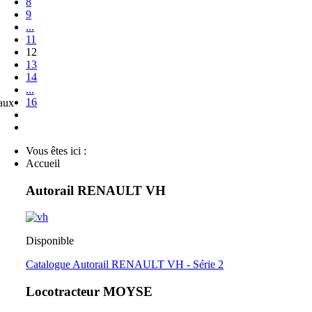
8
9
...
11
12
13
14
...
16
eaux
Vous êtes ici :
Accueil
Autorail RENAULT VH
Disponible
Catalogue Autorail RENAULT VH - Série 2
Locotracteur MOYSE