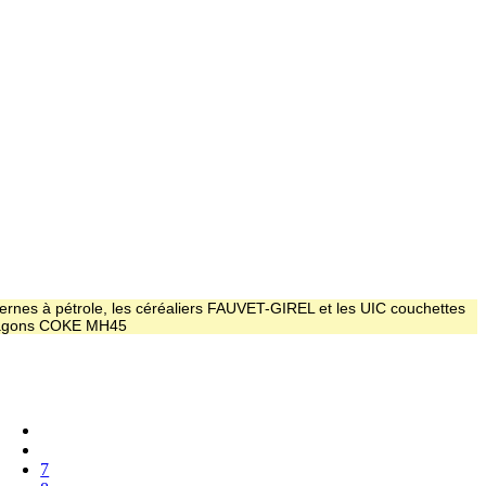
ernes à pétrole, les céréaliers FAUVET-GIREL et les UIC couchettes
 wagons COKE MH45
7