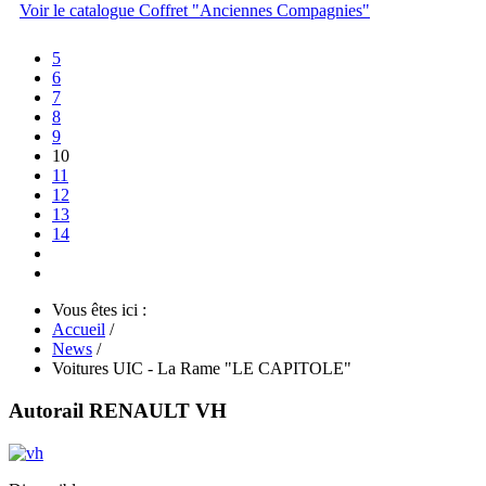
Voir le catalogue Coffret "Anciennes Compagnies"
5
6
7
8
9
10
11
12
13
14
Vous êtes ici :
Accueil
/
News
/
Voitures UIC - La Rame "LE CAPITOLE"
Autorail RENAULT VH