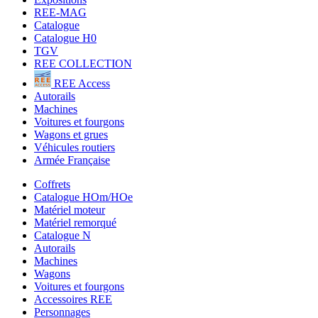
REE-MAG
Catalogue
Catalogue H0
TGV
REE COLLECTION
REE Access
Autorails
Machines
Voitures et fourgons
Wagons et grues
Véhicules routiers
Armée Française
Coffrets
Catalogue HOm/HOe
Matériel moteur
Matériel remorqué
Catalogue N
Autorails
Machines
Wagons
Voitures et fourgons
Accessoires REE
Personnages