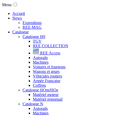
Menu
Accueil
News
Expositions
REE-MAG
Catalogue
Catalogue H0
TGV
REE COLLECTION
REE Access
Autorails
Machines
Voitures et fourgons
Wagons et grues
Véhicules routiers
Armée Française
Coffrets
Catalogue HOm/HOe
Matériel moteur
Matériel remorqué
Catalogue N
Autorails
Machines